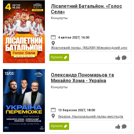
Лісапетний Батальйон. «Голос
Села»
Концерты
4 квітня 2027, 16:00
Жовтневий палац, (МЦКМ) Міжнародний центр кул
Купити
Олександр Пономарьов та
Михайло Хома - Україна
Переможе!
Концерты
13 березня 2027, 18:00
Україна, Національний палац мистецтв
Купити