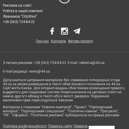
Реклама на сайті
Робота в нашій компанії
Франшиза "CitySites"
+38 (063) 734-84-32
Про нас
Контакти
Автори проєкту
З питань реклами: +38 (063) 734-84-32. E-mail:
reklama@44.ua
E-mail редакції:
news@44.ua
Допускається цитування матеріалів без отримання попередньої згоди
44.ua за умови розміщення в тексті обов'язкового посилання на 44.ua -
Сайт міста Києва. Для інтернет-видань обов'язкове розміщення прямого,
відкритого для пошукових систем гіперпосилання на цитовані статті не
нижче другого абзацу в тексті або в якості джерела. Порушення
виняткових прав переслідується Законом.
Матеріали з плашками "Новини компаній", "Промо", "Партнерський
матеріал", "Партнерський спецпроєкт", "Політичні новини", "Пресреліз",
"PR", "Офіційно", "Політична реклама" публікуються на правах реклами.
Політика конфіденційності
Правила сайту
Правила