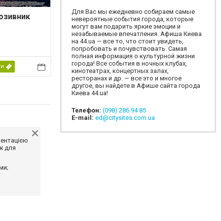
Для Вас мы ежедневно собираем самые
озивник
невероятные события города, которые
могут вам подарить яркие эмоции и
незабываемые впечатления. Афиша Киева
на 44.ua — все то, что стоит увидеть,
попробовать и почувствовать. Самая
полная информация о культурной жизни
города! Все события в ночных клубах,
ти
кинотеатрах, концертных залах,
ресторанах и др. — все это и многое
другое, вы найдете в Афише сайта города
Киева 44.ua!
Телефон:
(098) 286 94 85
E-mail:
ed@citysites.com.ua
ментацією
ж для
ми;