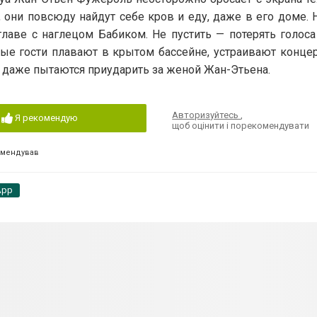
они повсюду найдут себе кров и еду, даже в его доме. 
главе с наглецом Бабиком. Не пустить — потерять голоса
ые гости плавают в крытом бассейне, устраивают концер
 даже пытаются приударить за женой Жан-Этьена.
Авторизуйтесь
,
Я рекомендую
щоб оцінити і порекомендувати
омендував
App