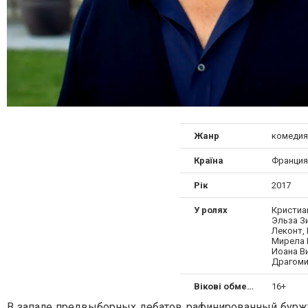
Жанр
комедия
Країна
Франция
Рік
2017
У ролях
Кристиан
Эльза З
Леконт, 
Мирела 
Иоана В
Драгом
Вікові обмеження
16+
В запале предвыборных дебатов рафинированный буржу