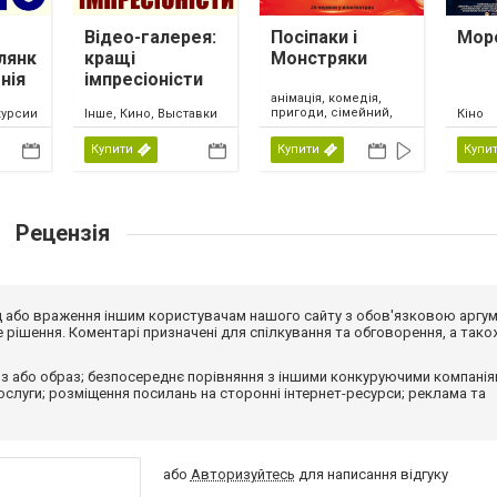
Відео-галерея:
Посіпаки і
Мор
лянк
кращі
Монстряки
нія
імпресіоністи
світу. Частина 1
анімація, комедія,
пригоди, сімейний,
курсии
Інше, Кино, Выставки
Кіно
США, 2026
Купити
Купити
Купи
Рецензія
від або враження іншим користувачам нашого сайту з обов'язковою аргу
рішення. Коментарі призначені для спілкування та обговорення, а тако
з або образ; безпосереднє порівняння з іншими конкуруючими компанія
 послуги; розміщення посилань на сторонні інтернет-ресурси; реклама та
або
Авторизуйтесь
для написання відгуку