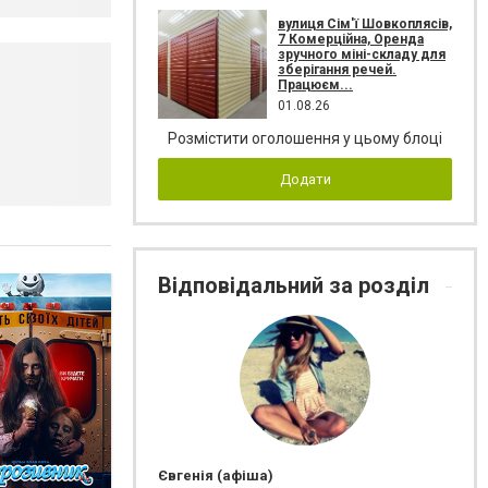
вулиця Сім'ї Шовкоплясів,
7 Комерційна, Оренда
зручного міні-складу для
зберігання речей.
Працюєм...
01.08.26
Розмістити оголошення у цьому блоці
Додати
Відповідальний за розділ
Євгенія (афіша)