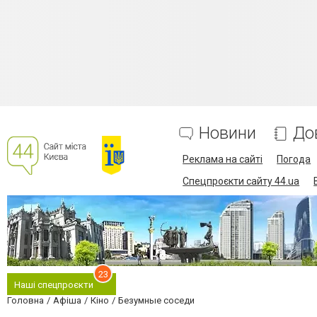
Новини
До
Реклама на сайті
Погода
Спецпроєкти сайту 44.ua
23
Наші спецпроєкти
Головна
Афіша
Кіно
Безумные соседи