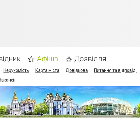
відник
Афіша
Дозвілля
Нерухомість
Карта міста
Довідкова
Питання та відповіді
Вакансії