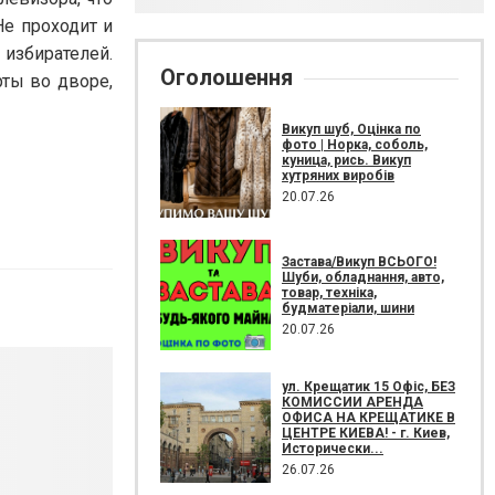
Не проходит и
 избирателей.
Оголошення
ты во дворе,
Викуп шуб, Оцінка по
фото | Норка, соболь,
куница, рись. Викуп
хутряних виробів
20.07.26
Застава/Викуп ВСЬОГО!
Шуби, обладнання, авто,
товар, техніка,
будматеріали, шини
20.07.26
ул. Крещатик 15 Офіс, БЕЗ
КОМИССИИ АРЕНДА
ОФИСА НА КРЕЩАТИКЕ В
ЦЕНТРЕ КИЕВА! - г. Киев,
Исторически...
26.07.26