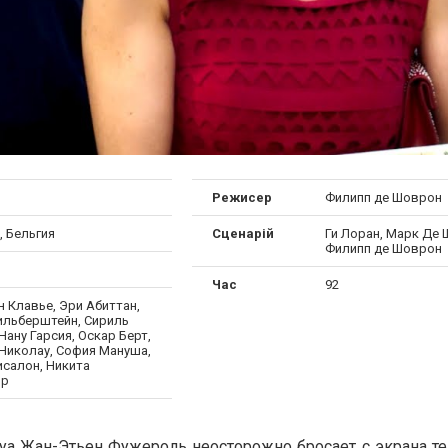
Режисер
Филипп де Шоврон
, Бельгия
Сценарій
Ги Лоран, Марк Де 
Филипп де Шоврон
Час
92
 Клавье, Эри Абиттан,
ильберштейн, Сириль
Нану Гарсия, Оскар Берт,
Николау, София Мануша,
исалон, Никита
ир
а Жан-Этьен Фужероль неосторожно бросает с экрана тел