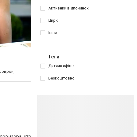
Активний відпочинок
Цирк
Інше
Теги
Дитяча афіша
Шоврон,
Безкоштовно
евизора, что