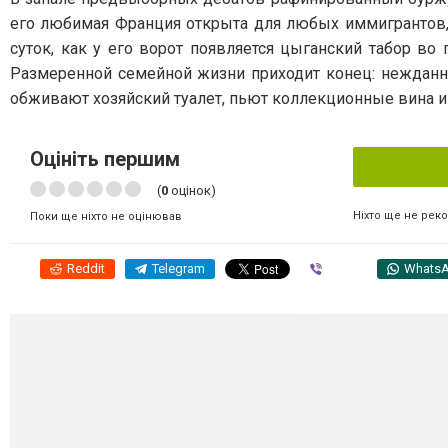
его любимая Франция открыта для любых иммигрантов, 
суток, как у его ворот появляется цыганский табор во 
Размеренной семейной жизни приходит конец: нежданн
обживают хозяйский туалет, пьют коллекционные вина и
Оцініть першим
(
0
оцінок)
Ніхто ще не рек
Поки ще ніхто не оцінював
Reddit
Telegram
Viber
Whats