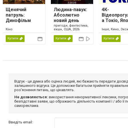
Щенячий
Людина-павук:
4К-
патруль:
Абсолютно
Відеопрогу
Динофільм
новий день
а Токіо, Япо
пригоди, фантастика,
Кіно
екшн, США, 2026
Інше, Кино, Экс
Купити
Купити
Купити
Відгук - це думка або оцінка людей, які бажають передати дос
залишеного відгука. Це допоможе багатьом прийняти правильне 
роз'яснення питань, що цікавлять.
Не дозволяється:
використання ненормативної лексики, погро
безпідставні заяви, що ображають діяльність компанії і / або її
самореклама.
Введіть email: