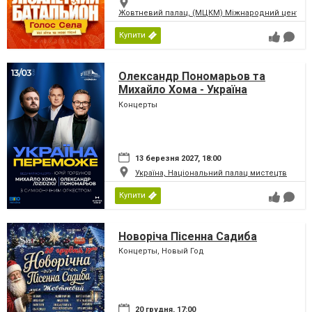
Жовтневий палац, (МЦКМ) Міжнародний центр кул
Купити
Олександр Пономарьов та
Михайло Хома - Україна
Переможе!
Концерты
13 березня 2027, 18:00
Україна, Національний палац мистецтв
Купити
Новоріча Пісенна Садиба
Концерты, Новый Год
20 грудня, 17:00