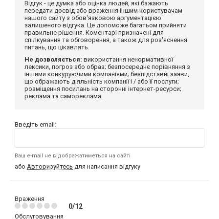
Відгук - це думка або оцінка людей, які бажають
передати досвід або враження іншим користувачам
нашого сайту з обов'язковою аргументацією
залишеного відгука. Це допоможе багатьом прийняти
правильне рішення. Коментарі призначені для
спілкування та обговорення, а також для роз'яснення
питань, що цікавлять.
Не дозволяється:
використання ненормативної
лексики, погроз або образ; безпосереднє порівняння з
іншими конкуруючими компаніями; безпідставні заяви,
що ображають діяльність компанії і / або її послуги;
розміщення посилань на сторонні інтернет-ресурси;
реклама та самореклама.
Введіть email:
Ваш e-mail не відображатиметься на сайті
або
Авторизуйтесь
для написання відгуку
Враження
0/12
Обслуговування