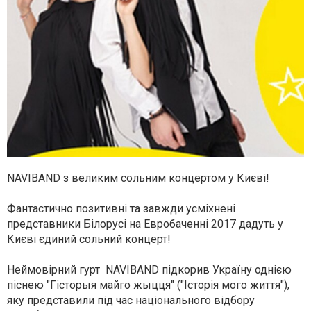
NAVIBAND з великим сольним концертом у Києві!
Фантастично позитивні та завжди усміхнені
представники Білорусі на Евробаченні 2017 дадуть у
Києві єдиний сольний концерт!
Неймовірний гурт NAVIBAND підкорив Україну однією
піснею "Гісторыя майго жыцця" ("Історія мого життя"),
яку представили під час національного відбору