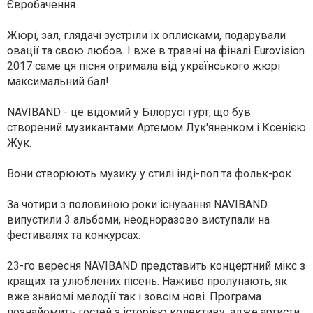
Євробачення.
Жюрі, зал, глядачі зустріли їх оплисками, подарували
овації та свою любов. І вже в травні на фіналі Eurovision
2017 саме ця пісня отримала від українського жюрі
максимальний бал!
NAVIBAND - це відомий у Білорусі гурт, що був
створений музикантами Артемом Лук'яненком і Ксенією
Жук.
Вони створюють музику у стилі інді-поп та фольк-рок.
За чотири з половиною роки існування NAVIBAND
випустили 3 альбоми, неодноразово виступали на
фестивалях та конкурсах.
23-го вересня NAVIBAND представить концертний мікс з
кращих та улюблених пісень. Наживо пролунають, як
вже знайомі мелодії так і зовсім нові. Програма
познайомить гостей з історією колективу, адже артисти