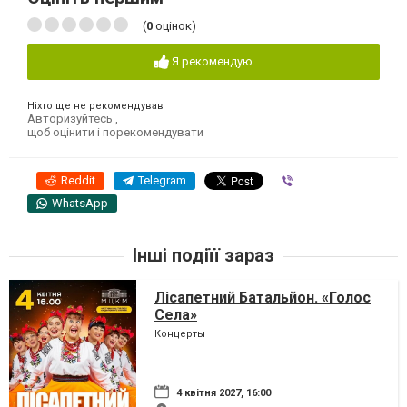
(
0
оцінок)
Я рекомендую
Ніхто ще не рекомендував
Авторизуйтесь
,
щоб оцінити і порекомендувати
Reddit
Telegram
Viber
WhatsApp
Інші подіїї зараз
Лісапетний Батальйон. «Голос
Села»
Концерты
4 квітня 2027, 16:00