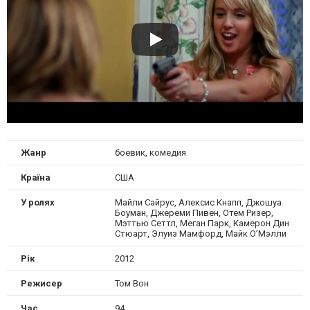
Жанр
боевик, комедия
Країна
США
У ролях
Майли Сайрус, Алексис Кнапп, Джошуа
Боуман, Джереми Пивен, Отем Ризер,
Мэттью Сеттл, Меган Парк, Камерон Дин
Стюарт, Элуиз Мамфорд, Майк О’Мэлли
Рік
2012
Режисер
Том Вон
Час
94