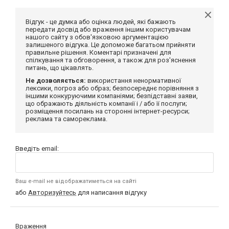
Відгук - це думка або оцінка людей, які бажають
передати досвід або враження іншим користувачам
нашого сайту з обов'язковою аргументацією
залишеного відгука. Це допоможе багатьом прийняти
правильне рішення. Коментарі призначені для
спілкування та обговорення, а також для роз'яснення
питань, що цікавлять.
Не дозволяється:
використання ненормативної
лексики, погроз або образ; безпосереднє порівняння з
іншими конкуруючими компаніями; безпідставні заяви,
що ображають діяльність компанії і / або її послуги;
розміщення посилань на сторонні інтернет-ресурси;
реклама та самореклама.
Введіть email:
Ваш e-mail не відображатиметься на сайті
або
Авторизуйтесь
для написання відгуку
Враження