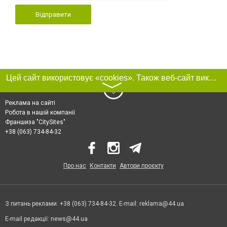
Відправити
Цей сайт використовує «cookies». Також веб-сайт використовує інтернет-сервіс для збору технічних даних стосовно відвідувачів з метою отримання маркетингової та статистичної інформації. Умови обробки даних відвідувачів сайту див.
〉
Реклама на сайті
Робота в нашій компанії
Франшиза "CitySites"
+38 (063) 734-84-32
Про нас
Контакти
Автори проєкту
З питань реклами: +38 (063) 734-84-32. E-mail:
reklama@44.ua
E-mail редакції:
news@44.ua