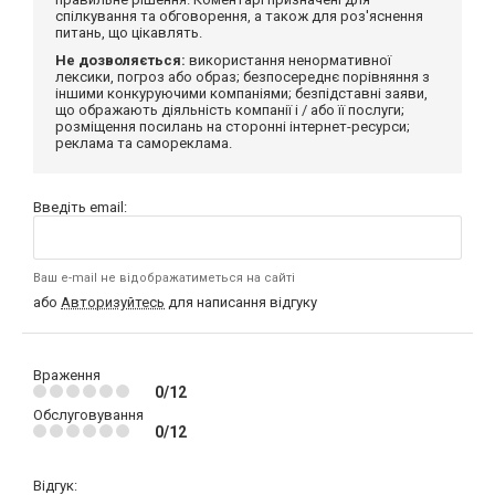
спілкування та обговорення, а також для роз'яснення
питань, що цікавлять.
Не дозволяється:
використання ненормативної
лексики, погроз або образ; безпосереднє порівняння з
іншими конкуруючими компаніями; безпідставні заяви,
що ображають діяльність компанії і / або її послуги;
розміщення посилань на сторонні інтернет-ресурси;
реклама та самореклама.
Введіть email:
Ваш e-mail не відображатиметься на сайті
або
Авторизуйтесь
для написання відгуку
Враження
0/12
Обслуговування
0/12
Відгук: