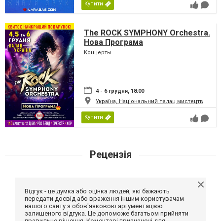
Купити
The ROCK SYMPHONY Orchestra.
Нова Програма
Концерты
4 - 6 грудня, 18:00
Україна, Національний палац мистецтв
Купити
Рецензія
Відгук - це думка або оцінка людей, які бажають
передати досвід або враження іншим користувачам
нашого сайту з обов'язковою аргументацією
залишеного відгука. Це допоможе багатьом прийняти
правильне рішення. Коментарі призначені для