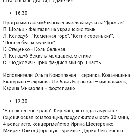
отверзи мне двери, Податель»
16.30
Программа ансамбля классической музыки "Фрески"
П. Шольц - Фантазия на украинские темы
Л. Колодуб - "Каменная горо", "Котик серенький",
"Пошла бы на музыки"
К. Стеценко - Колыбельная
Л. Колодуб Эскиз в молдавском стиле
С. Людкевич - Трио фа-диез минор, 1 часть
Исполнители: Ольга Конопляная – скрипка, Козачишина
Екатерина – скрипка, Любовь Баранова – виолончель,
Карина Микаэлян – фортепиано
17.30
"В воскресенье рано". Кирейко, легенда в музыке
(сценическая композиция, продолжительность 30 мин),
4 вокалиста, концертмейстер Ирина Шестеренко
Мавра - Ольга Дорощук, Туркиня - Дарья Литовченко,