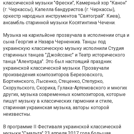
классической музыки "Фрески", Камерный хор "Канон"
(г. Черкассы), Капелла бандуристов (г. Черкассы),
оркестр народных инструментов "Святограй". Киев),
ансамбль старинной музыки Косятинтина Чечени.
Музыка на карильйоне прозвучала в исполнении отца и
сына Георгия и Назара Черненкив. Танцы под
украинскую классическую музыку исполнили Студия
старинных танцев "Джойссанс" и Театр исторического
танца "Алентрада". Это был настоящий праздник
украинской классической музыки. Прозвучали
произведения композиторов Березовского,
Бортнянского, Лысенко, Стеценко, Степурко,
Скорульского, Скорика, Гулака-Артемовского и многих
других, музыка современных композиторов, которые
пишут музыку в классических гармонии и стиле,
старинная украинская музыка, авторы которой
неизвестны.
В программе II Фестиваля украинской классической
музыки "Смальта" 23 апреля 2017 года большая