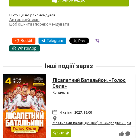
Я рекомендую
Ніхто ще не рекомендував
Авторизуйтесь
,
щоб оцінити і порекомендувати
Reddit
Telegram
Viber
WhatsApp
Інші подіїї зараз
Лісапетний Батальйон. «Голос
Села»
Концерты
4 квітня 2027, 16:00
Жовтневий палац, (МЦКМ) Міжнародний центр кул
Купити