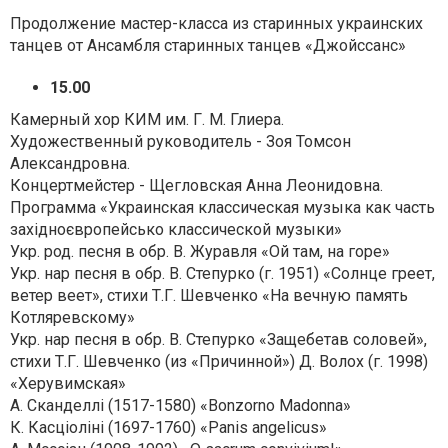
Продолжение мастер-класса из старинных украинских
танцев от Ансамбля старинных танцев «Джойссанс»
15.00
Камерный хор КИМ им. Г. М. Глиера.
Художественный руководитель - Зоя Томсон
Александровна.
Концертмейстер - Щегловская Анна Леонидовна.
Программа «Украинская классическая музыка как часть
західноєвропейсько классической музыки»
Укр. род. песня в обр. В. Журавля «Ой там, на горе»
Укр. нар песня в обр. В. Степурко (г. 1951) «Солнце греет,
ветер веет», стихи Т.Г. Шевченко «На вечную память
Котляревскому»
Укр. нар песня в обр. В. Степурко «Защебетав соловей»,
стихи Т.Г. Шевченко (из «Причинной») Д. Волох (г. 1998)
«Херувимская»
А. Сканделлі (1517-1580) «Bonzorno Madonna»
К. Касціоліні (1697-1760) «Panis angelicus»