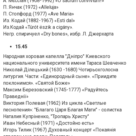
А. Мєссіан (1908-1992) «O sacrum convivium!»
П. Янчак (1972) «Alleluja»
П. Стопфорд (1977) «Ave Maria»
Из. Кодай (1882-1967) «Esti dal»
Из.Кодай «Túrót ëszik a cigány».
Негр. спиричуел «Dry bones», избр. Л. Джерхарта
15.45
Народная хоровая капелла "Дніпро" Киевского
национального университета имени Тараса Шевченко
Николай Ділецький (1630 -1680) Чотирьохголосна
литургия. Части: «Единородный сыне». «Приидите
поклонимся». «Святой Боже»
Максим Березовский (1745-1777) «Радуйтесь
Праведнії»
Виктория Полевая (1962) Из цикла «Светлые
песнопения»: "Благаго Царя Благая Мати" - солистка
Наталия Купріненко, "Тропарь Христу"
Иван Небесный (1971) «Достойно есть»
Игорь Тилик (1967) Духовный концерт «Покаянія