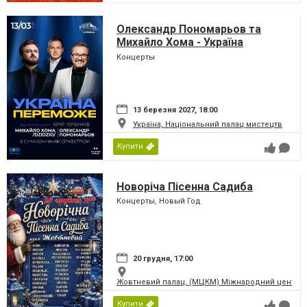
Олександр Пономарьов та
Михайло Хома - Україна
Переможе!
Концерты
13 березня 2027, 18:00
Україна, Національний палац мистецтв
Купити
Новоріча Пісенна Садиба
Концерты, Новый Год
20 грудня, 17:00
Жовтневий палац, (МЦКМ) Міжнародний центр кул
Купити