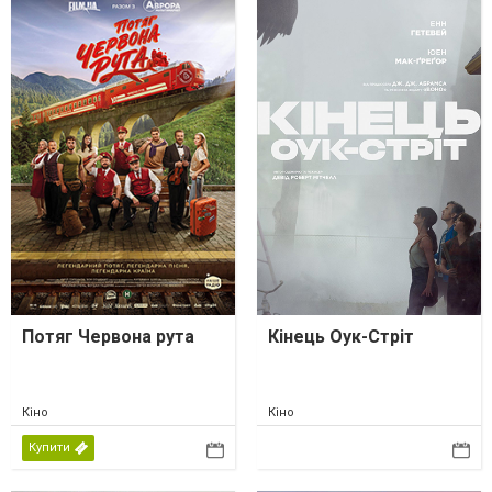
Потяг Червона рута
Кінець Оук-Стріт
Кіно
Кіно
Купити