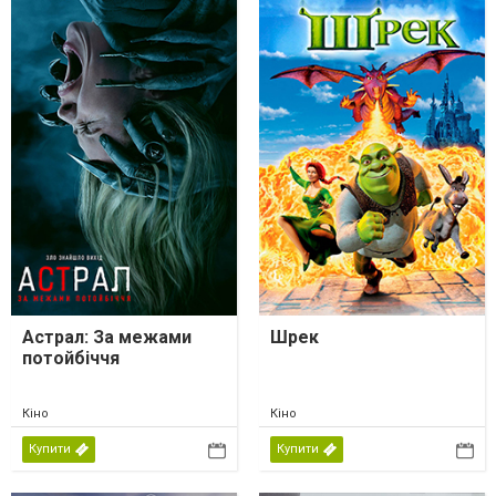
Астрал: За межами
Шрек
потойбіччя
Кіно
Кіно
Купити
Купити