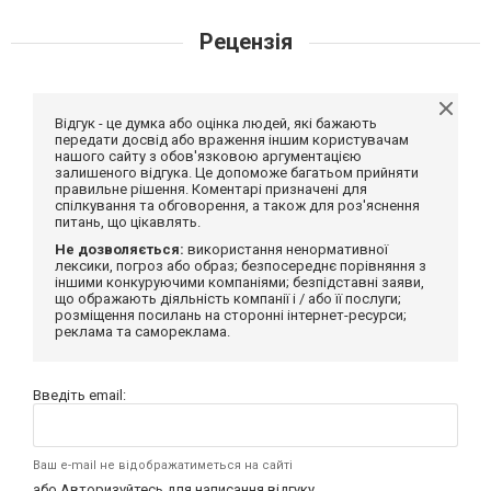
Рецензія
Відгук - це думка або оцінка людей, які бажають
передати досвід або враження іншим користувачам
нашого сайту з обов'язковою аргументацією
залишеного відгука. Це допоможе багатьом прийняти
правильне рішення. Коментарі призначені для
спілкування та обговорення, а також для роз'яснення
питань, що цікавлять.
Не дозволяється:
використання ненормативної
лексики, погроз або образ; безпосереднє порівняння з
іншими конкуруючими компаніями; безпідставні заяви,
що ображають діяльність компанії і / або її послуги;
розміщення посилань на сторонні інтернет-ресурси;
реклама та самореклама.
Введіть email:
Ваш e-mail не відображатиметься на сайті
або
Авторизуйтесь
для написання відгуку