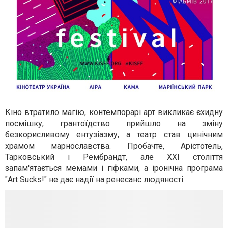
Кіно втратило магію, контемпорарі арт викликає єхидну
посмішку, грантоїдство прийшло на зміну
безкорисливому ентузіазму, а театр став цинічним
храмом марнославства. Пробачте, Арістотель,
Тарковський і Рембрандт, але ХХІ століття
запам'ятається мемами і гіфками, а іронічна програма
"Art Sucks!" не дає надії на ренесанс людяності.