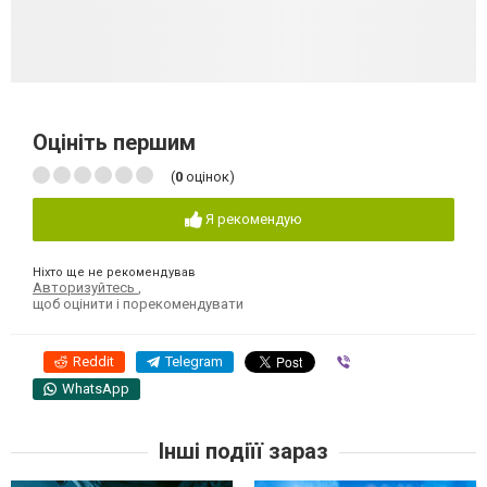
Оцініть першим
(
0
оцінок)
Я рекомендую
Ніхто ще не рекомендував
Авторизуйтесь
,
щоб оцінити і порекомендувати
Reddit
Telegram
Viber
WhatsApp
Інші подіїї зараз