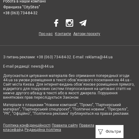
Робота в нашій компанії
Франшиза "CitySites"
+38 (063) 734-84-32
Про нас
Контакти
Автори проєкту
З питань реклами: +38 (063) 734-84-32. E-mail:
reklama@44.ua
E-mail редакції:
news@44.ua
Допускається цитування матеріалів без отримання попередньої згоди
44.ua за умови розміщення в тексті обов'язкового посилання на 44.ua -
Сайт міста Києва. Для інтернет-видань обов'язкове розміщення прямого,
відкритого для пошукових систем гіперпосилання на цитовані статті не
нижче другого абзацу в тексті або в якості джерела. Порушення
виняткових прав переслідується Законом.
Матеріали з плашками "Новини компаній", "Промо", "Партнерський
матеріал", "Партнерський спецпроєкт", "Політичні новини", "Пресреліз",
"PR", "Офіційно", "Політична реклама" публікуються на правах реклами.
Політика конфіденційності
Правила сайту
Правила
класифайд
Редакційна політика
Фільтри