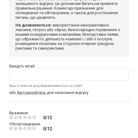
залишеного відгука. Це допоможе багатьом прийняти
правильне рішення. Коментарі призначені для
спілкування та обговорення, а також для роз'яснення
питань, що цікавлять.
Не дозволяється:
використання ненормативної
лексики, погроз або образ; безпосереднє порівняння з
іншими конкуруючими компаніями; безпідставні заяви,
що ображають діяльність компанії і / або її послуги;
розміщення посилань на сторонні інтернет-ресурси;
реклама та самореклама.
Введіть email:
Ваш e-mail не відображатиметься на сайті
або
Авторизуйтесь
для написання відгуку
Враження
0/12
Обслуговування
0/12