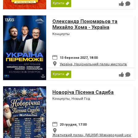
Купити
Олександр Пономарьов та
Михайло Хома - Україна
Переможе!
Концерты
13 березня 2027, 18:00
Україна, Національний палац мистецтв
Купити
Новоріча Пісенна Садиба
Концерты, Новый Год
20 грудня, 17:00
Жовтневий палац, (МЦКМ) Міжнародний центр кул