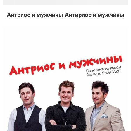
Антриос и мужчины Антириос и мужчины