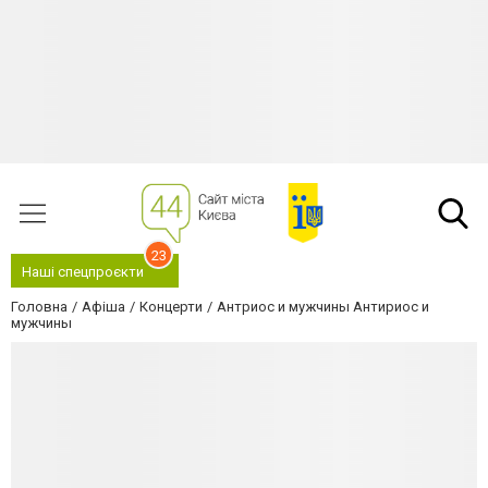
23
Наші спецпроєкти
Головна
Афіша
Концерти
Антриос и мужчины Антириос и
мужчины