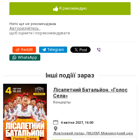
Я рекомендую
Ніхто ще не рекомендував
Авторизуйтесь
,
щоб оцінити і порекомендувати
Reddit
Telegram
Viber
WhatsApp
Інші подіїї зараз
Лісапетний Батальйон. «Голос
Села»
Концерты
4 квітня 2027, 16:00
Жовтневий палац, (МЦКМ) Міжнародний центр кул