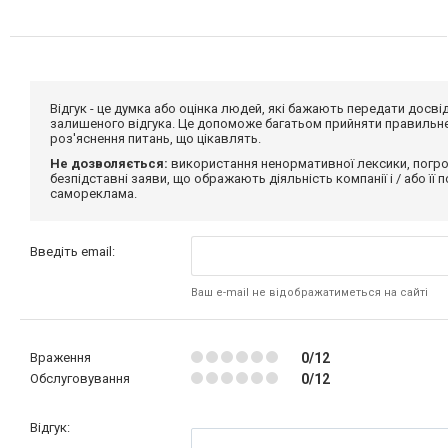
Відгук - це думка або оцінка людей, які бажають передати дос
залишеного відгука. Це допоможе багатьом прийняти правильне 
роз'яснення питань, що цікавлять.
Не дозволяється:
використання ненормативної лексики, погро
безпідставні заяви, що ображають діяльність компанії і / або її
самореклама.
Введіть email:
Ваш e-mail не відображатиметься на сайті
Враження
0/12
Обслуговування
0/12
Відгук: