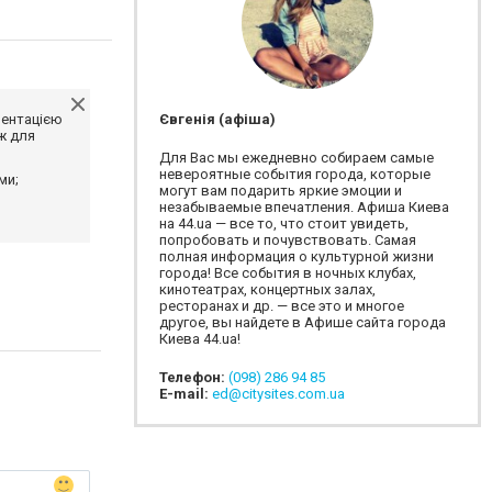
Євгенія (афіша)
ментацією
ж для
Для Вас мы ежедневно собираем самые
невероятные события города, которые
ми;
могут вам подарить яркие эмоции и
незабываемые впечатления. Афиша Киева
на 44.ua — все то, что стоит увидеть,
попробовать и почувствовать. Самая
полная информация о культурной жизни
города! Все события в ночных клубах,
кинотеатрах, концертных залах,
ресторанах и др. — все это и многое
другое, вы найдете в Афише сайта города
Киева 44.ua!
Телефон:
(098) 286 94 85
E-mail:
ed@citysites.com.ua