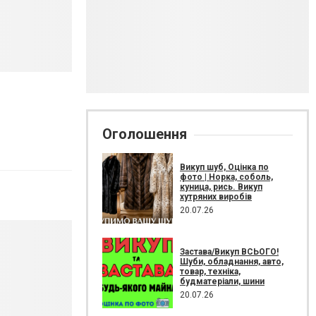
Оголошення
Викуп шуб, Оцінка по
фото | Норка, соболь,
куница, рись. Викуп
хутряних виробів
20.07.26
Застава/Викуп ВСЬОГО!
Шуби, обладнання, авто,
товар, техніка,
будматеріали, шини
20.07.26