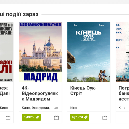
ші подіїї зараз
рея:
4К-
Кінець Оук-
Пог
Далі
Відеопрогулянк
Стріт
банк
а Мадридом
нес
мет
 Кино
Кино, Экскурсии, Інше
Кіно
Кіно
Купити
Купити