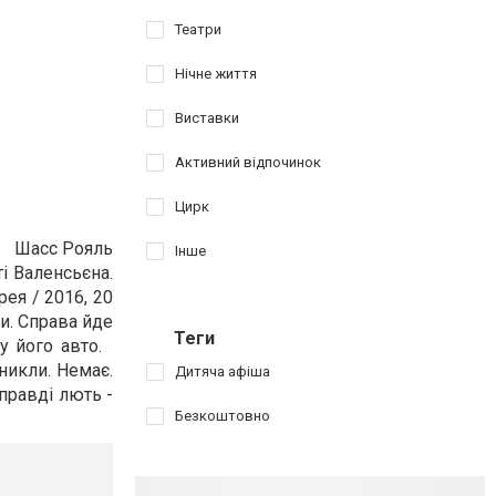
Театри
Нічне життя
Виставки
Активний відпочинок
Цирк
я. Шасс Рояль
Інше
і Валенсьєна.
ея / 2016, 20
ти. Справа йде
Теги
 у його авто.
зникли. Немає.
Дитяча афіша
справді лють -
Безкоштовно