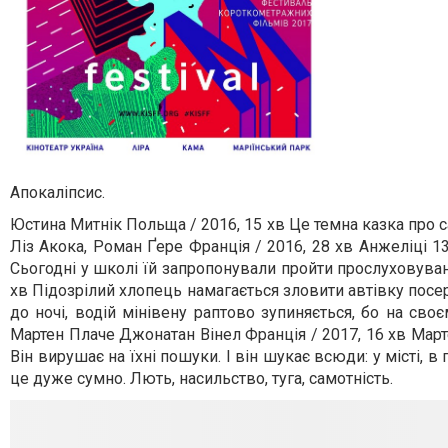
Апокаліпсис.
Юстина Митнік Польща / 2016, 15 хв Це темна казка про 
Ліз Акока, Роман Ґере Франція / 2016, 28 хв Анжеліці 1
Сьогодні у школі їй запропонували пройти прослуховува
хв Підозрілий хлопець намагається зловити автівку посеред
до ночі, водій мінівену раптово зупиняється, бо на сво
Мартен Плаче Джонатан Вінел Франція / 2017, 16 хв Мартен
Він вирушає на їхні пошуки. І він шукає всюди: у місті, в 
це дуже сумно. Лють, насильство, туга, самотність.