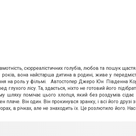
самотність, сюрреалістичних голубів, любов та пошук щаст
3 років, вона найстарша дитина в родині, живе у передміст
ння на роль у фільмі. Автостопер Джеро Юн Південна Кор
 глухого лісу. Та, здається, ніхто не готовий його підібра
єму шляху помічає цього хлопця, який без роздумів сідає
 плаче. Він один. Він прокинувся зранку, і всі його друзі 
горах, в річках, але не знаходить їх. Це розлютило його. На