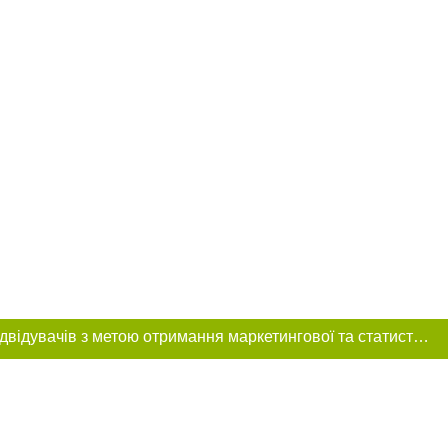
Цей сайт використовує «cookies». Також веб-сайт використовує інтернет-сервіс для збору технічних даних стосовно відвідувачів з метою отримання маркетингової та статистичної інформації. Умови обробки даних відвідувачів сайту див.