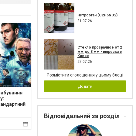
Нитроэтан (C2H5NO2)
31.07.26
Стекло прозрачное от 2
мм до 8 мм - вырезка в
Киеве
27.07.26
Розмістити оголошення у цьому блоці
Додати
рабування
у:
тандартний
од
Відповідальний за розділ