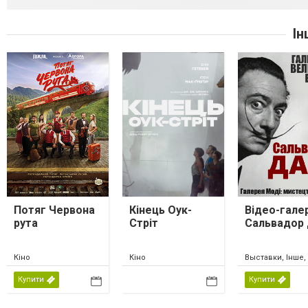
Ін
Потяг Червона
Кінець Оук-
Відео-гале
рута
Стріт
Сальвадор 
Кіно
Кіно
Выставки, Інше,
Купити
Купити