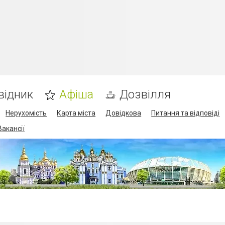
відник
Афіша
Дозвілля
Нерухомість
Карта міста
Довідкова
Питання та відповіді
Вакансії