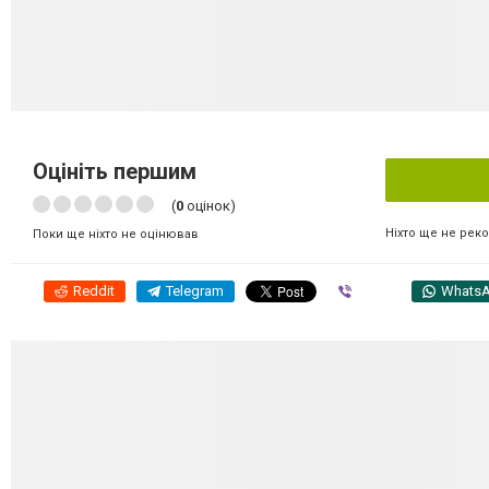
Оцініть першим
(
0
оцінок)
Ніхто ще не рек
Поки ще ніхто не оцінював
Reddit
Telegram
Viber
Whats