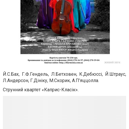
Й.С.Бах, Г.Ф.Гендель, Л.Бетховен, К.Дебюссі, Й.Штраус,
Л.Андерсон, Г.Дініку, М.Скорик, А.П’яццолла.
Струнний квартет «Каприс-Класік».