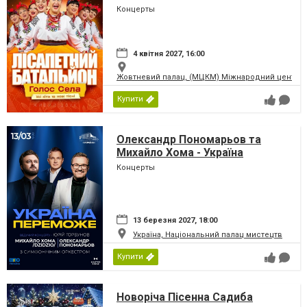
Концерты
4 квітня 2027, 16:00
Жовтневий палац, (МЦКМ) Міжнародний центр кул
Купити
Олександр Пономарьов та
Михайло Хома - Україна
Переможе!
Концерты
13 березня 2027, 18:00
Україна, Національний палац мистецтв
Купити
Новоріча Пісенна Садиба