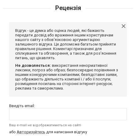
Рецензія
Відгук - це думка або оцінка людей, які бажають
передати досвід або враження іншим користувачам
нашого сайту з обов'язковою аргументацією
залишеного відгука. Це допоможе багатьом прийняти
правильне рішення. Коментарі призначені для
спілкування та обговорення, а також для роз'яснення
питань, що цікавлять.
Не дозволяється:
використання ненормативної
лексики, погроз або образ; безпосереднє порівняння з
іншими конкуруючими компаніями; безпідставні заяви,
що ображають діяльність компанії і / або її послуги;
розміщення посилань на сторонні інтернет-ресурси;
реклама та самореклама.
Введіть email:
Ваш e-mail не відображатиметься на сайті
або
Авторизуйтесь
для написання відгуку