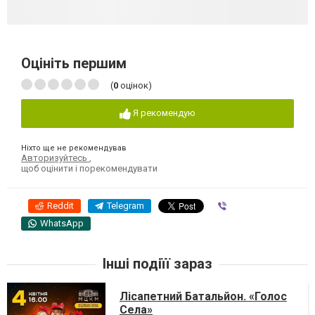
Оцініть першим
(
0
оцінок)
Я рекомендую
Ніхто ще не рекомендував
Авторизуйтесь
,
щоб оцінити і порекомендувати
Reddit
Telegram
Viber
WhatsApp
Інші подіїї зараз
Лісапетний Батальйон. «Голос
Села»