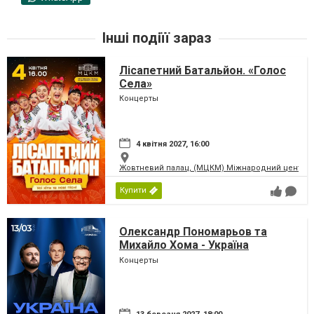
Інші подіїї зараз
Лісапетний Батальйон. «Голос
Села»
Концерты
4 квітня 2027, 16:00
Жовтневий палац, (МЦКМ) Міжнародний центр кул
Купити
Олександр Пономарьов та
Михайло Хома - Україна
Переможе!
Концерты