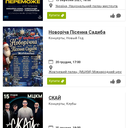
13 березня 2027, 18:00
Україна, Національний палац мистецтв
Купити
Новоріча Пісенна Садиба
Концерты, Новый Год
20 грудня, 17:00
Жовтневий палац, (МЦКМ) Міжнародний центр кул
Купити
СКАЙ
Концерты, Клубы
15 грудня, 19:00