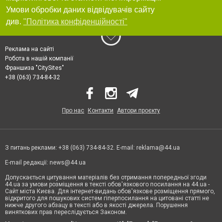
Умови обробки даних відвідувачів сайту
див.
"Політика конфіденційності"
Реклама на сайті
Робота в нашій компанії
Франшиза "CitySites"
+38 (063) 734-84-32
Про нас
Контакти
Автори проєкту
З питань реклами: +38 (063) 734-84-32. E-mail:
reklama@44.ua
E-mail редакції:
news@44.ua
Допускається цитування матеріалів без отримання попередньої згоди
44.ua за умови розміщення в тексті обов'язкового посилання на 44.ua -
Сайт міста Києва. Для інтернет-видань обов'язкове розміщення прямого,
відкритого для пошукових систем гіперпосилання на цитовані статті не
нижче другого абзацу в тексті або в якості джерела. Порушення
виняткових прав переслідується Законом.