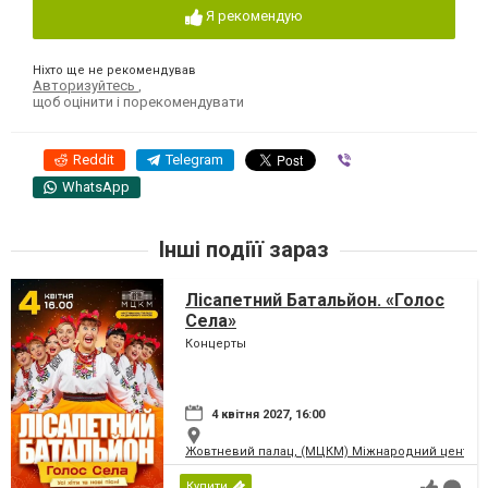
Я рекомендую
Ніхто ще не рекомендував
Авторизуйтесь
,
щоб оцінити і порекомендувати
Reddit
Telegram
Viber
WhatsApp
Інші подіїї зараз
Лісапетний Батальйон. «Голос
Села»
Концерты
4 квітня 2027, 16:00
Жовтневий палац, (МЦКМ) Міжнародний центр кул
Купити