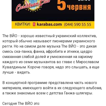
Тhe ВЙО - хорошо известный украинский коллектив,
который обычно называют пионерами украинского
регги. Но на самом деле музыка Тhe ВЙО - это дикая
смесь ска-панка, фанка, афробита и этники, щедро
смазанная слабой долей и умноженная на харизму
каждого из семи музыкантов во главе с Мирославом
Кувалдиным. Короче говоря, надо это слышать, а еще
лучше - видеть.
В концертной программе представлена ​​часть нового
материала, имеющего войти в их следующего альбома,
а также знакомые всем с детства Ганжа-шлягеры.
Сегодня Тhe ВЙО это: