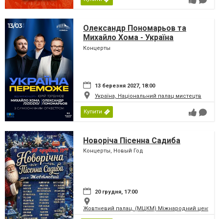
Олександр Пономарьов та
Михайло Хома - Україна
Переможе!
Концерты
13 березня 2027, 18:00
Україна, Національний палац мистецтв
Купити
Новоріча Пісенна Садиба
Концерты, Новый Год
20 грудня, 17:00
Жовтневий палац, (МЦКМ) Міжнародний центр кул