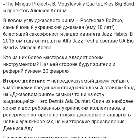
«The Mingus Project», B. Mogylevskiy Quartet, Kiev Big Band
и проектов Алексея Когана.
В левом углу джазового ринга – Ростислав Войтко,
самый юный украинский джазмен (ему 18 лет!),
блестящий саксофонист и лидер квинтета Jazz Habits. В
2016-ом году он играл на Alfa Jazz Fest в составе UA Big
Band & Micheal Abene.
Кто из них более мастерски владеет своим
инструментом? На чьей стороне будут зрители и
рефери? Узнаем 20 февраля.
Второе действие
– непредсказуемый джем-сейшн с
участниками поединка и стэйдж-бэндом. А стэйдж-бэнд
на «Джазовом ринге» самый что ни на есть
выдающийся – это
Dennis Adu Quintet
.
Один из наиболее
ярких и востребованных украинских коллективов, в
репертуаре которого не только джазовые стандарты в
новых аранжировках, но и авторские произведения
Денниса Аду.