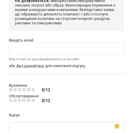
Не дозволяється:
використання ненормативної
лексики, погроз або образ; безпосереднє порівняння з
іншими конкуруючими компаніями; безпідставні заяви,
що ображають діяльність компанії і / або її послуги;
розміщення посилань на сторонні інтернет-ресурси;
реклама та самореклама.
Введіть email:
Ваш e-mail не відображатиметься на сайті
або
Авторизуйтесь
для написання відгуку
Враження
0/12
Обслуговування
0/12
Відгук: