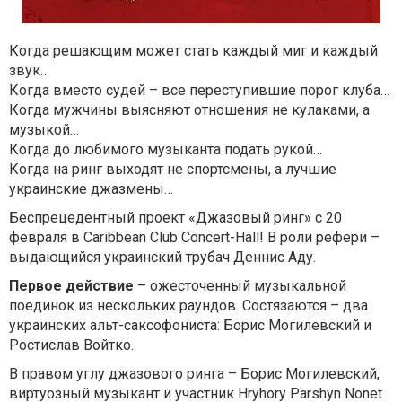
Когда решающим может стать каждый миг и каждый
звук…
Когда вместо судей – все переступившие порог клуба…
Когда мужчины выясняют отношения не кулаками, а
музыкой…
Когда до любимого музыканта подать рукой…
Когда на ринг выходят не спортсмены, а лучшие
украинские джазмены…
Беспрецедентный проект
«Джазовый ринг»
с 20
февраля в Caribbean Club Concert-Hall! В роли рефери –
выдающийся украинский трубач Деннис Аду.
Первое действие
– ожесточенный музыкальной
поединок из нескольких раундов. Состязаются – два
украинских альт-саксофониста: Борис Могилевский и
Ростислав Войтко.
В правом углу джазового ринга – Борис Могилевский,
виртуозный музыкант и участник Hryhory Parshyn Nonet