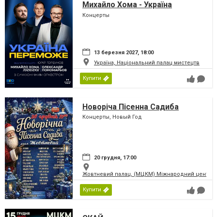
Михайло Хома - Україна
Переможе!
Концерты
13 березня 2027, 18:00
Україна, Національний палац мистецтв
Купити
Новоріча Пісенна Садиба
Концерты, Новый Год
20 грудня, 17:00
Жовтневий палац, (МЦКМ) Міжнародний центр кул
Купити