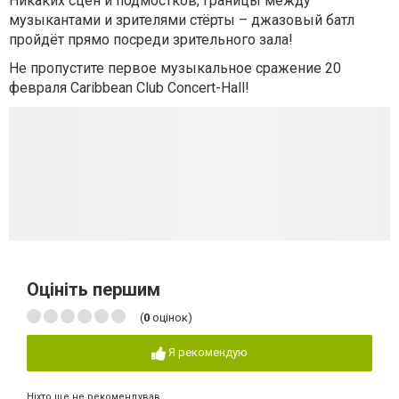
Никаких сцен и подмостков, границы между
музыкантами и зрителями стёрты – джазовый батл
пройдёт прямо посреди зрительного зала!
Не пропустите первое музыкальное сражение 20
февраля
Caribbean Club Concert-Hall!
Оцініть першим
(
0
оцінок)
Я рекомендую
Ніхто ще не рекомендував