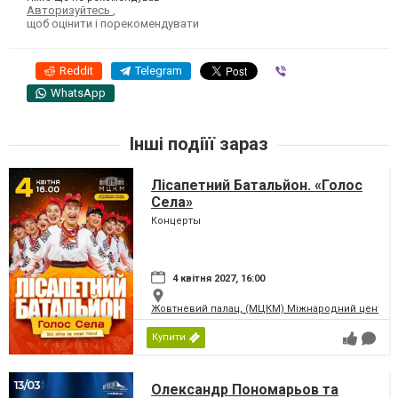
Авторизуйтесь
,
щоб оцінити і порекомендувати
Reddit
Telegram
Viber
WhatsApp
Інші подіїї зараз
Лісапетний Батальйон. «Голос
Села»
Концерты
4 квітня 2027, 16:00
Жовтневий палац, (МЦКМ) Міжнародний центр кул
Купити
Олександр Пономарьов та