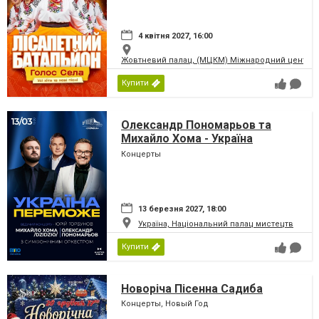
4 квітня 2027, 16:00
Жовтневий палац, (МЦКМ) Міжнародний центр кул
Купити
Олександр Пономарьов та
Михайло Хома - Україна
Переможе!
Концерты
13 березня 2027, 18:00
Україна, Національний палац мистецтв
Купити
Новоріча Пісенна Садиба
Концерты, Новый Год