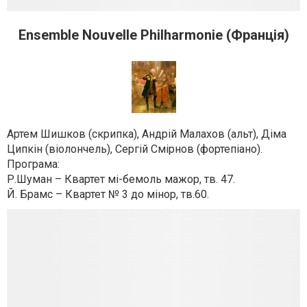
Ensemble Nouvelle Philharmonie (Франція)
Артем Шишков (скрипка), Андрій Малахов (альт), Діма
Ципкін (віолончель), Сергій Смірнов (фортепіано).
Програма:
Р.Шуман – Квартет мі-бемоль мажор, тв. 47.
Й. Брамс – Квартет № 3 до мінор, тв.60.