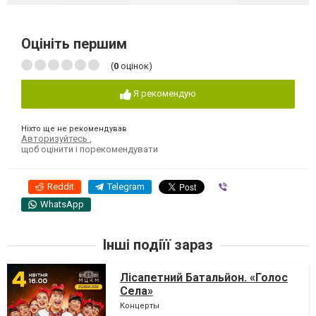
Оцініть першим
(
0
оцінок)
Я рекомендую
Ніхто ще не рекомендував
Авторизуйтесь
,
щоб оцінити і порекомендувати
Reddit
Telegram
Viber
WhatsApp
Інші подіїї зараз
Лісапетний Батальйон. «Голос
Села»
Концерты