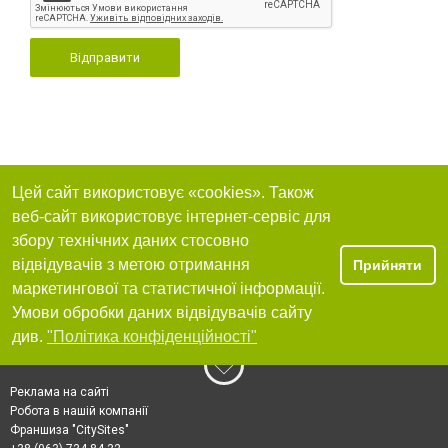
Відправити
Цей сайт використовує «cookies». Також
веб-сайт використовує інтернет-сервіс для
збору технічних даних стосовно
відвідувачів з метою отримання
Прийняти
маркетингової та статистичної інформації.
Умови обробки даних відвідувачів сайту
див.
"Політика конфіденційності"
Реклама на сайті
Робота в нашій компанії
Франшиза "CitySites"