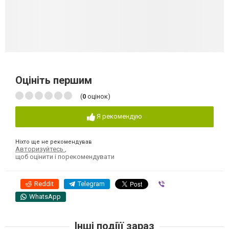
Оцініть першим
(
0
оцінок)
Я рекомендую
Ніхто ще не рекомендував
Авторизуйтесь
,
щоб оцінити і порекомендувати
Reddit
Telegram
Viber
WhatsApp
Інші подіїї зараз