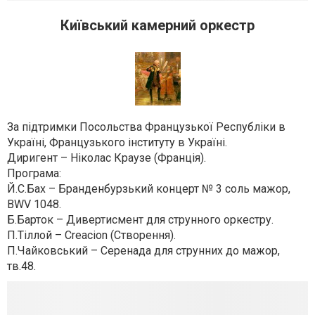
Київський камерний оркестр
За підтримки Посольства Французької Республіки в
Україні, Французького інституту в Україні.
Диригент – Ніколас Краузе (Франція).
Програма:
Й.С.Бах – Бранденбурзький концерт № 3 соль мажор,
BWV 1048.
Б.Барток – Дивертисмент для струнного оркестру.
П.Тіллой – Creacion (Створення).
П.Чайковський – Серенада для струнних до мажор,
тв.48.