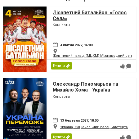
Лісапетний Батальйон. «Голос
Села»
Концерты
4 квітня 2027, 16:00
Жовтневий палац, (МЦКМ) Міжнародний центр кул
Купити
Олександр Пономарьов та
Михайло Хома - Україна
Переможе!
Концерты
13 березня 2027, 18:00
Україна, Національний палац мистецтв
Купити