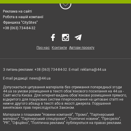
Реклама на сайті
Робота в нашій компанії
Франшиза "CitySites"
+38 (063) 734-84-32
Про нас
Контакти
Автори проєкту
З питань реклами: +38 (063) 734-84-32. E-mail:
reklama@44.ua
E-mail редакції:
news@44.ua
Допускається цитування матеріалів без отримання попередньої згоди
44.ua за умови розміщення в тексті обов'язкового посилання на 44.ua -
Сайт міста Києва. Для інтернет-видань обов'язкове розміщення прямого,
відкритого для пошукових систем гіперпосилання на цитовані статті не
нижче другого абзацу в тексті або в якості джерела. Порушення
виняткових прав переслідується Законом.
Матеріали з плашками "Новини компаній", "Промо", "Партнерський
матеріал", "Партнерський спецпроєкт", "Політичні новини", "Пресреліз",
"PR", "Офіційно", "Політична реклама" публікуються на правах реклами.