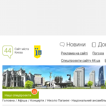
Новини
До
Реклама на сайті
Погода
Спецпроєкти сайту 44.ua
23
Наші спецпроєкти
Головна
Афіша
Концерти
Ніколо Паганіні - Національний ансамбл