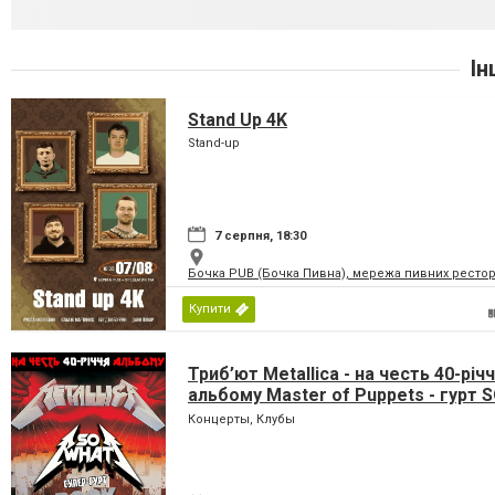
Ін
Stand Up 4K
Stand-up
7 серпня, 18:30
Бочка PUB (Бочка Пивна), мережа пивних рестор
Купити
Триб’ют Metallica - на честь 40-річ
альбому Master of Puppets - гурт 
WHAT & ROCK YOU!
Концерты, Клубы