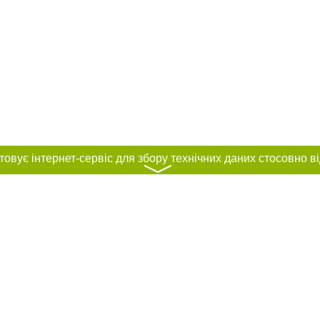
〉
нас :