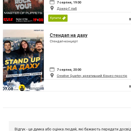
7 серпня, 19:00
Докер-Г паб
Купити
Стендап на даху
Стендап-концерт
7 серпня, 20:00
Creative Quarter, креативний бізнес-простір
Відгук - це думка або оцінка людей, які бажають передати дос