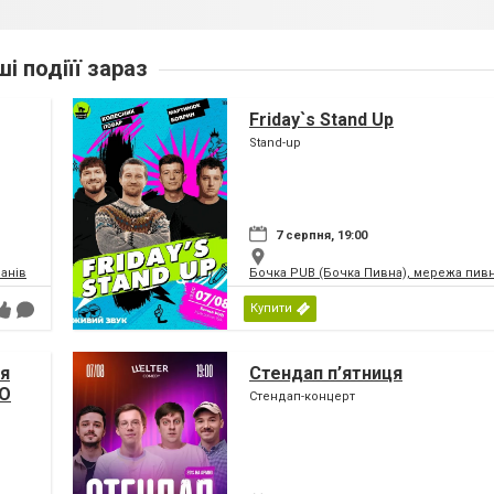
ші подіїї зараз
Friday`s Stand Up
Stand-up
7 серпня, 19:00
анів
Бочка PUB (Бочка Пивна), мережа пивн
Купити
чя
Стендап п’ятниця
SO
Стендап-концерт