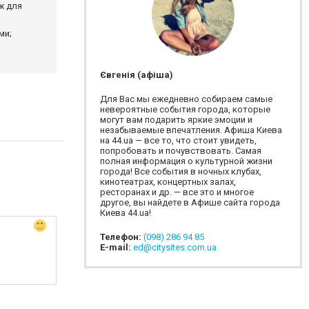
ж для
ми;
Євгенія (афіша)
Для Вас мы ежедневно собираем самые
невероятные события города, которые
могут вам подарить яркие эмоции и
незабываемые впечатления. Афиша Киева
на 44.ua — все то, что стоит увидеть,
попробовать и почувствовать. Самая
полная информация о культурной жизни
города! Все события в ночных клубах,
кинотеатрах, концертных залах,
ресторанах и др. — все это и многое
другое, вы найдете в Афише сайта города
Киева 44.ua!
Телефон:
(098) 286 94 85
E-mail:
ed@citysites.com.ua