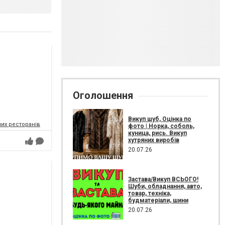
Оголошення
Викуп шуб, Оцінка по
их ресторанів
фото | Норка, соболь,
куница, рись. Викуп
хутряних виробів
20.07.26
Застава/Викуп ВСЬОГО!
Шуби, обладнання, авто,
товар, техніка,
будматеріали, шини
20.07.26