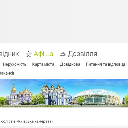
відник
Афіша
Дозвілля
Нерухомість
Карта міста
Довідкова
Питання та відповіді
Вакансії
ь солістів «Київська камерата»