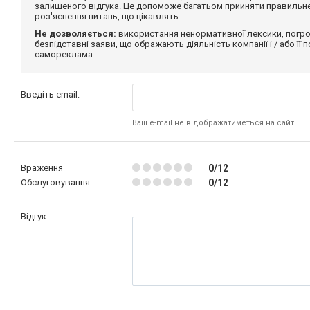
залишеного відгука. Це допоможе багатьом прийняти правильне 
роз'яснення питань, що цікавлять.
Не дозволяється:
використання ненормативної лексики, погро
безпідставні заяви, що ображають діяльність компанії і / або її
самореклама.
Введіть email:
Ваш e-mail не відображатиметься на сайті
Враження
0/12
Обслуговування
0/12
Відгук: