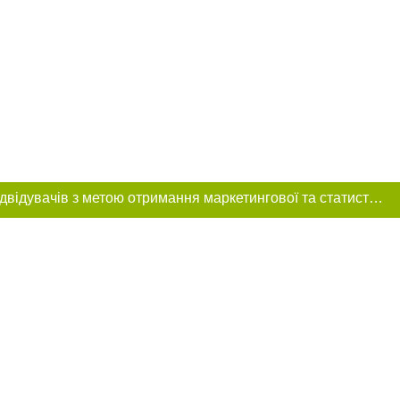
Цей сайт використовує «cookies». Також веб-сайт використовує інтернет-сервіс для збору технічних даних стосовно відвідувачів з метою отримання маркетингової та статистичної інформації. Умови обробки даних відвідувачів сайту див.