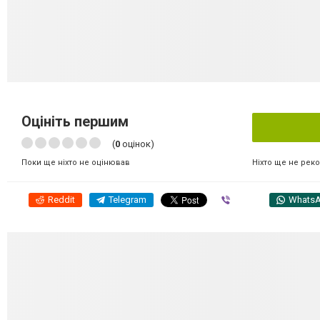
Оцініть першим
(
0
оцінок)
Ніхто ще не рек
Поки ще ніхто не оцінював
Reddit
Telegram
Viber
Whats