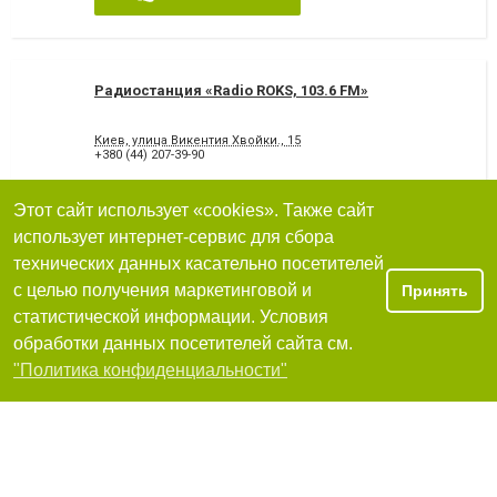
Радиостанция «Radio ROKS, 103.6 FM»
Киев, улица Викентия Хвойки., 15
+380 (44) 207-39-90
Я рекомендую
Этот сайт использует «cookies». Также сайт
использует интернет-сервис для сбора
технических данных касательно посетителей
с целью получения маркетинговой и
Принять
Радио Аристократы
статистической информации. Условия
обработки данных посетителей сайта см.
Киев, улица Дмитровская (Шевченковский), 80
Фильтры
"Политика конфиденциальности"
+380 681275404
,
+380 932039769
Я рекомендую