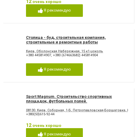
12
очень хорошо
Я рекомендую
Столица - буд, строительная компания,
строительные и ремонтные работы
Киев, Оболонская Набережная, 15 к1-цоколь
+380 445814907
,
+380 (674663682) 445814904
Я рекомендую
Sport Magnum. Строительство спортивных
площадок, футбольных полей.
08130, Киев, Cоборная, 1-Б, Петропавловская-Борщаговка, Бизн
+380(50)615-92-44
12
очень хорошо
Я рекомендую