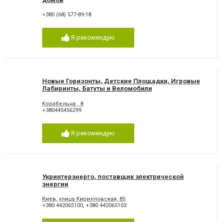
+380 (68) 577-89-18
Я рекомендую
Новые Горизонты, Детские Площадки, Игровые
Лабиринты, Батуты и Веломобили
Корабельна , 8
+380445456299
Я рекомендую
Укринтерэнерго, поставщик электрической
энергии
Киев, улица Кирилловская, 85
+380 442065100
,
+380 442065103