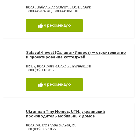
Киев, Победы проспект, 67 к B-1 этаж
+380 442374040
,
+380 442061010
Я рекомендую
Salavat-Invest (Салават-Инвест) — строительство
и проектирование коттеджей
02002, Киев, улица Раисы Окипной, 10
+380 (96) 113-31-75
Я рекомендую
Ukrainian Tiny Homes, UTH, украинский
производитель мобильных домов
Киев, ул. Ставропольская, 21
+38 (096) 092-18-22