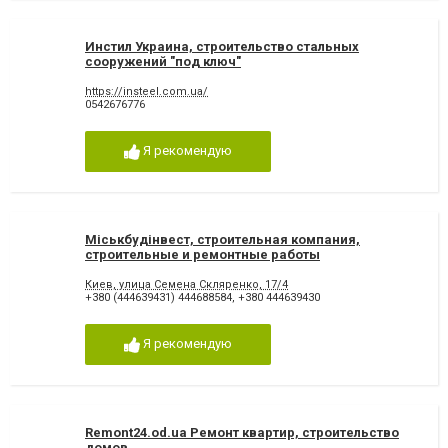
Инстил Украина, строительство стальных
сооружений "под ключ"
https://insteel.com.ua/
0542676776
Я рекомендую
Міськбудінвест, строительная компания,
строительные и ремонтные работы
Киев, улица Семена Скляренко, 17/4
+380 (444639431) 444688584
,
+380 444639430
Я рекомендую
Remont24.od.ua Ремонт квартир, строительство
домов