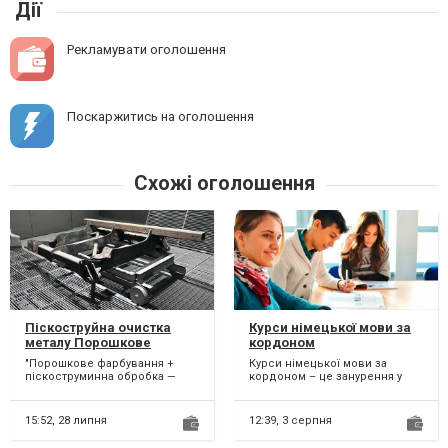
Дії
Рекламувати оголошення
Поскаржитись на оголошення
Схожі оголошення
Піскоструйна очистка
Курси німецької мови за
металу Порошкове
кордоном
фарбування Покраска
"Порошкове фарбування +
Курси німецької мови за
порошковая
піскоструминна обробка —
кордоном – це занурення у
комплексний захист і стиль
мовне середовище та
від Grafix! Хочете, щ...
покращення своїх навичок
спілк...
15:52,
28 липня
12:39,
3 серпня