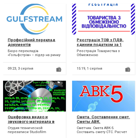
Професійний переклад
Реєстрація ТОВ з ПДВ,
документів
єдиним податком за 1
день.
Бюро перекладів
Реєстрація Товариства з
«Гольфстрім» – лідер на ринку
Обмеженою
України в сфері професійного
Відповідальністю з ПДВ,
перекладу та легалізації...
єдиним податком. Терміново
та відповідаль...
09:23,
3 серпня
15:19,
1 серпня
Оцифровка видео и
Смета. Составление смет.
звукового материала в
Сметы АВК.
Киеве студия Studiofilm
Студия технической
Сметчик. Смета АВК-5.
перезаписи Studiofilm
Составить смету СТС. Расчет
выполнит работы по
сметы.Сделать смету.