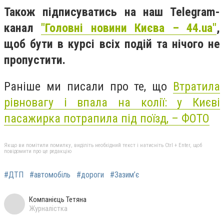
Також підписуватись на наш Telegram-
канал
"Головні новини Києва – 44.ua"
,
щоб бути в курсі всіх подій та нічого не
пропустити.
Раніше ми писали про те, що
Втратила
рівновагу і впала на колії: у Києві
пасажирка потрапила під поїзд, – ФОТО
Якщо ви помітили помилку, виділіть необхідний текст і натисніть Ctrl + Enter, щоб
повідомити про це редакцію
#ДТП
#автомобіль
#дороги
#Зазим’є
Компанієць Тетяна
Журналістка