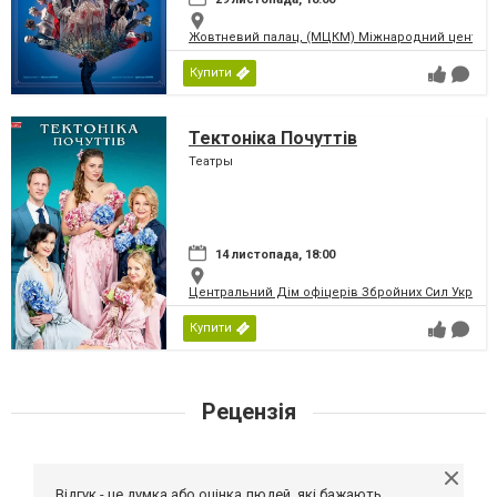
Жовтневий палац, (МЦКМ) Міжнародний центр кул
Купити
Тектоніка Почуттів
Театры
14 листопада, 18:00
Центральний Дім офіцерів Збройних Сил України
Купити
Рецензія
Відгук - це думка або оцінка людей, які бажають