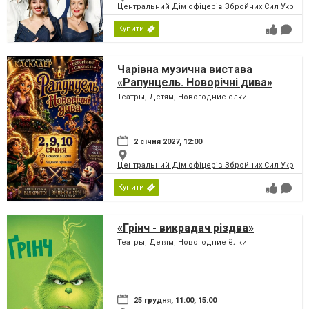
Центральний Дім офіцерів Збройних Сил України
Купити
Чарівна музична вистава
«Рапунцель. Новорічні дива»
Театры, Детям, Новогодние ёлки
2 січня 2027, 12:00
Центральний Дім офіцерів Збройних Сил України
Купити
«Грінч - викрадач різдва»
Театры, Детям, Новогодние ёлки
25 грудня, 11:00, 15:00