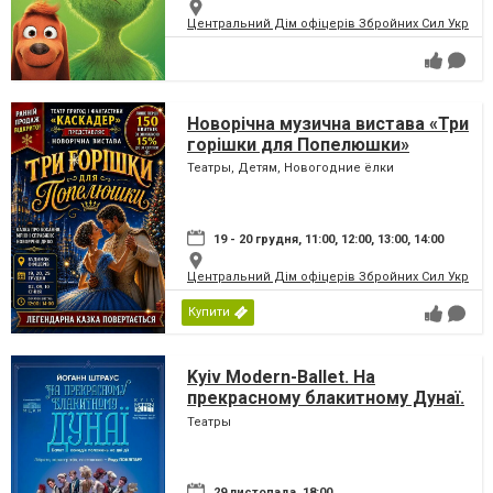
Центральний Дім офіцерів Збройних Сил України
Новорічна музична вистава «Три
горішки для Попелюшки»
Театры, Детям, Новогодние ёлки
19 - 20 грудня, 11:00, 12:00, 13:00, 14:00
Центральний Дім офіцерів Збройних Сил України
Купити
Kyiv Modern-Ballet. На
прекрасному блакитному Дунаї.
Раду Поклітару
Театры
29 листопада, 18:00