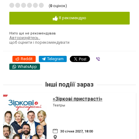
(
0
оцінок)
Я рекомендую
Ніхто ще не рекомендував
Авторизуйтесь
,
щоб оцінити і порекомендувати
Reddit
Telegram
Viber
WhatsApp
Інші подіїї зараз
«Зіркові пристрасті»
Театры
30 січня 2027, 18:00