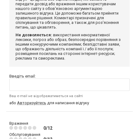
передати досвід або враження іншим користувачам
нашого сайту з обов'язковою аргументацією
залишеного відгука. Це допоможе багатьом прийняти
правильне рішення. Коментарі призначені для
спілкування та обговорення, а також для роз'яснення
питань, що цікавлять.
Не дозволяється:
використання ненормативної
лексики, погроз або образ; безпосереднє порівняння з
іншими конкуруючими компаніями; безпідставні заяви,
що ображають діяльність компанії і / або її послуги;
розміщення посилань на сторонні інтернет-ресурси;
реклама та самореклама.
Введіть email:
Ваш e-mail не відображатиметься на сайті
або
Авторизуйтесь
для написання відгуку
Враження
0/12
Обслуговування