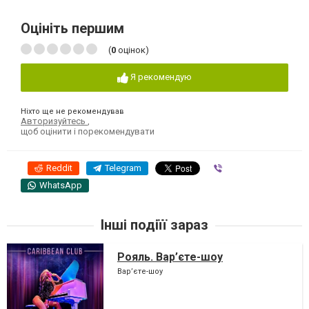
Оцініть першим
(
0
оцінок)
Я рекомендую
Ніхто ще не рекомендував
Авторизуйтесь
,
щоб оцінити і порекомендувати
Reddit
Telegram
Viber
WhatsApp
Інші подіїї зараз
Рояль. Вар’єте-шоу
Вар’єте-шоу