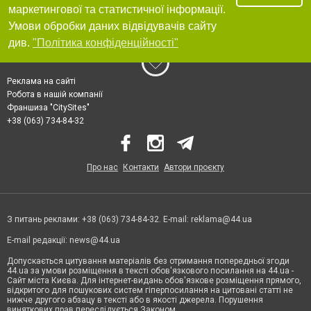
маркетингової та статистичної інформації.
Умови обробки даних відвідувачів сайту
див.
"Політика конфіденційності"
Реклама на сайті
Робота в нашій компанії
Франшиза "CitySites"
+38 (063) 734-84-32
Про нас
Контакти
Автори проєкту
З питань реклами: +38 (063) 734-84-32. E-mail:
reklama@44.ua
E-mail редакції:
news@44.ua
Допускається цитування матеріалів без отримання попередньої згоди
44.ua за умови розміщення в тексті обов'язкового посилання на 44.ua -
Сайт міста Києва. Для інтернет-видань обов'язкове розміщення прямого,
відкритого для пошукових систем гіперпосилання на цитовані статті не
нижче другого абзацу в тексті або в якості джерела. Порушення
виняткових прав переслідується Законом.