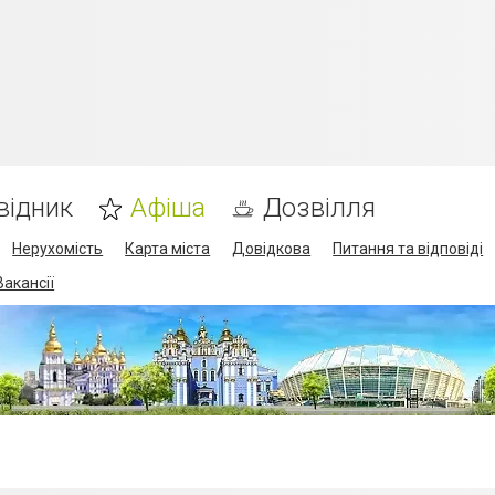
відник
Афіша
Дозвілля
Нерухомість
Карта міста
Довідкова
Питання та відповіді
Вакансії