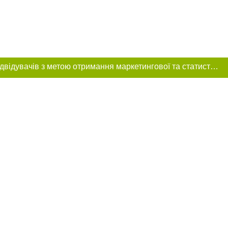
Цей сайт використовує «cookies». Також веб-сайт використовує інтернет-сервіс для збору технічних даних стосовно відвідувачів з метою отримання маркетингової та статистичної інформації. Умови обробки даних відвідувачів сайту див.