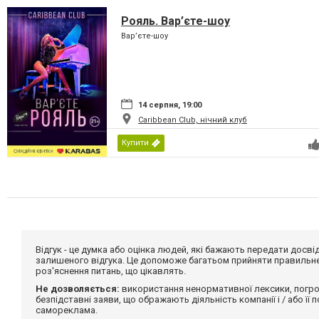
Рояль. Вар’єте-шоу
Вар’єте-шоу
14 серпня, 19:00
Caribbean Club, нічний клуб
Купити
Відгук - це думка або оцінка людей, які бажають передати дос
залишеного відгука. Це допоможе багатьом прийняти правильне 
роз'яснення питань, що цікавлять.
Не дозволяється:
використання ненормативної лексики, погро
безпідставні заяви, що ображають діяльність компанії і / або її
самореклама.