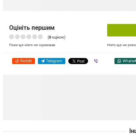
Оцініть першим
(
0
оцінок)
Ніхто ще не рек
Поки ще ніхто не оцінював
Reddit
Telegram
Viber
Whats
Ін