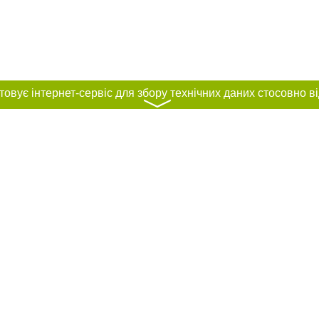
〉
нас :
и
Автори проєкту