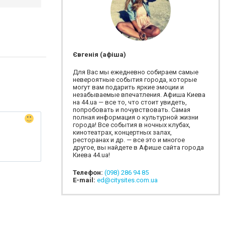
Євгенія (афіша)
Для Вас мы ежедневно собираем самые
невероятные события города, которые
могут вам подарить яркие эмоции и
незабываемые впечатления. Афиша Киева
на 44.ua — все то, что стоит увидеть,
попробовать и почувствовать. Самая
полная информация о культурной жизни
города! Все события в ночных клубах,
кинотеатрах, концертных залах,
ресторанах и др. — все это и многое
другое, вы найдете в Афише сайта города
Киева 44.ua!
Телефон:
(098) 286 94 85
E-mail:
ed@citysites.com.ua