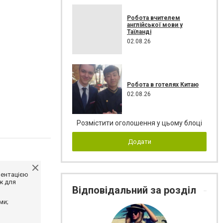
Робота вчителем
англійської мови у
Таїланді
02.08.26
Робота в готелях Китаю
02.08.26
Розмістити оголошення у цьому блоці
Додати
ментацією
ж для
Відповідальний за розділ
ми;