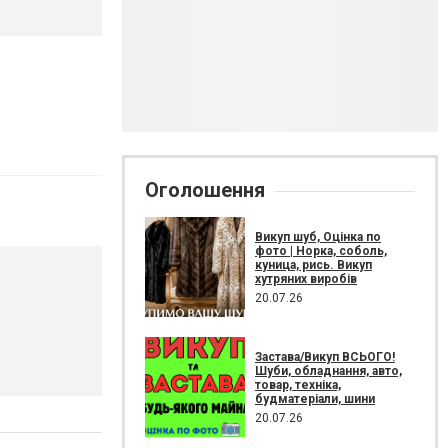
Оголошення
Викуп шуб, Оцінка по
фото | Норка, соболь,
куница, рись. Викуп
хутряних виробів
20.07.26
Застава/Викуп ВСЬОГО!
Шуби, обладнання, авто,
товар, техніка,
будматеріали, шини
20.07.26