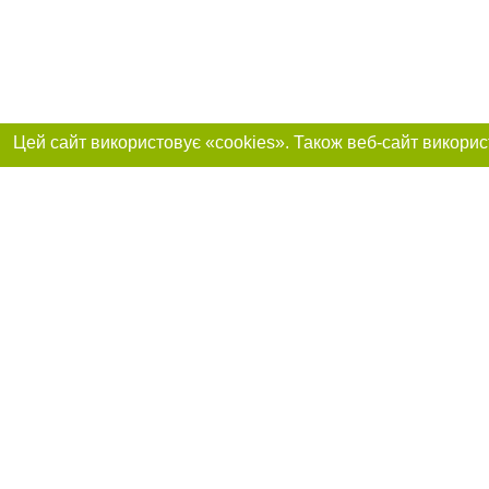
Реклама на сайті
Приєднуйтесь до 
Робота в нашій компанії
Франшиза "CitySites"
Про нас
Контакт
+38 (063) 734-84-32