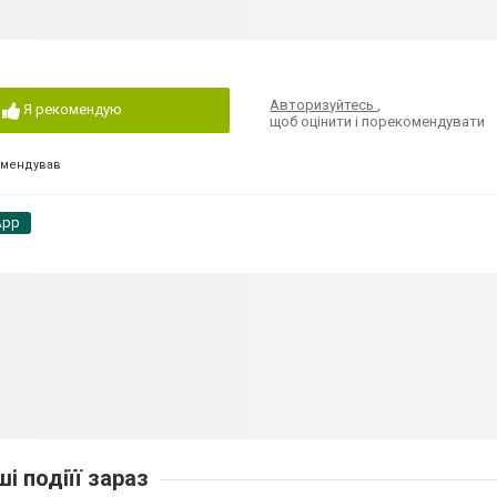
Авторизуйтесь
,
Я рекомендую
щоб оцінити і порекомендувати
омендував
App
ші подіїї зараз