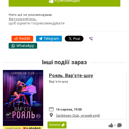
Я рекомендую
Ніхто ще не рекомендував
Авторизуйтесь
,
щоб оцінити і порекомендувати
Reddit
Telegram
Viber
WhatsApp
Інші подіїї зараз
Рояль. Вар’єте-шоу
Вар’єте-шоу
14 серпня, 19:00
Caribbean Club, нічний клуб
Купити
1