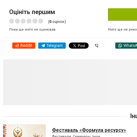
Оцініть першим
(
0
оцінок)
Ніхто ще не рек
Поки ще ніхто не оцінював
Reddit
Telegram
Viber
Whats
Ін
Фестиваль «Формула ресурсу»
Фестивали, Семинары, Інше