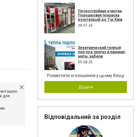
Пескоструйная очистка
Порошковая покраска
конструкцій до 7 м Київ
28.07.26
Электрический теплый
пол под плитку и ламинат,
маты, кабели
05.08.26
Розмістити оголошення у цьому блоці
Додати
ментацією
ж для
ми;
Відповідальний за розділ