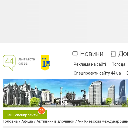
Новини
До
Реклама на сайті
Погода
Спецпроєкти сайту 44.ua
23
Наші спецпроєкти
Головна
Афіша
Активний відпочинок
V-й Киевский международн