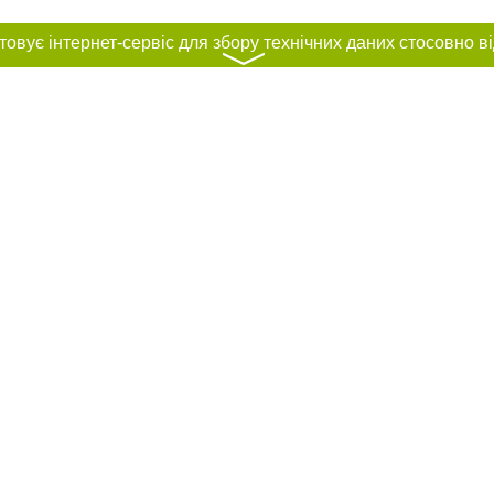
〉
нас :
и
Автори проєкту
ування матеріалів без отримання попередньої згоди 44.ua за умови розміщен
силання на 44.ua - Сайт міста Києва. Для інтернет-видань обов'язкове розмі
шукових систем гіперпосилання на цитовані статті не нижче другого абзацу в
Порушення виняткових прав переслідується Законом.
ками "Новини компаній", "Промо", "Партнерський матеріал", "Партнерський спе
", "Пресреліз", "PR", "Офіційно", "Політична реклама" публікуються на правах 