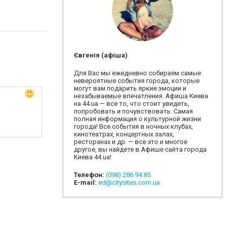
Євгенія (афіша)
Для Вас мы ежедневно собираем самые
невероятные события города, которые
могут вам подарить яркие эмоции и
незабываемые впечатления. Афиша Киева
на 44.ua — все то, что стоит увидеть,
попробовать и почувствовать. Самая
полная информация о культурной жизни
города! Все события в ночных клубах,
кинотеатрах, концертных залах,
ресторанах и др. — все это и многое
другое, вы найдете в Афише сайта города
Киева 44.ua!
Телефон:
(098) 286 94 85
E-mail:
ed@citysites.com.ua