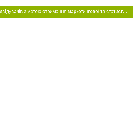
Цей сайт використовує «cookies». Також веб-сайт використовує інтернет-сервіс для збору технічних даних стосовно відвідувачів з метою отримання маркетингової та статистичної інформації. Умови обробки даних відвідувачів сайту див.
ня в тексті
щення прямого,
 тексті або в
цпроєкт",
реклами.