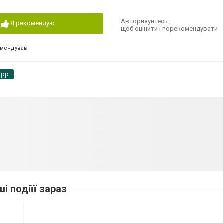
Авторизуйтесь
,
Я рекомендую
щоб оцінити і порекомендувати
омендував
App
ші подіїї зараз