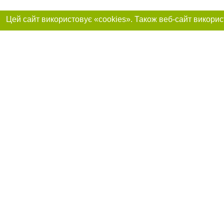
Реклама на сайті
Приєднуйтесь до 
Робота в нашій компанії
Франшиза "CitySites"
Про нас
Контакт
+38 (063) 734-84-32
З питань реклами: +38 (063) 734-84-32. E-mail:
Допускається цит
reklama@44.ua
обов'язкового по
відкритого для по
якості джерела. 
E-mail редакції:
news@44.ua
Матеріали з плаш
"Політичні новини