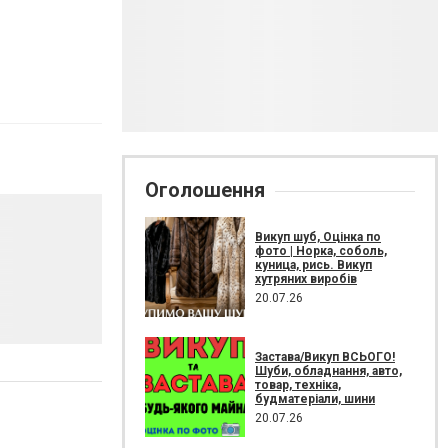
Оголошення
Викуп шуб, Оцінка по
фото | Норка, соболь,
куница, рись. Викуп
хутряних виробів
20.07.26
Застава/Викуп ВСЬОГО!
Шуби, обладнання, авто,
товар, техніка,
будматеріали, шини
20.07.26