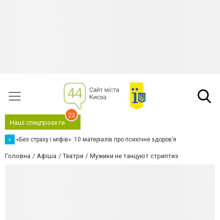
23
Наші спецпроєкти
«
«Без страху і міфів»: 10 матеріалів про психічне здоров’я
Головна
Афіша
Театри
Мужики не танцуют стриптиз