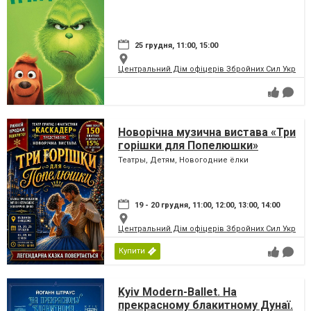
25 грудня, 11:00, 15:00
Центральний Дім офіцерів Збройних Сил України
Новорічна музична вистава «Три
горішки для Попелюшки»
Театры, Детям, Новогодние ёлки
19 - 20 грудня, 11:00, 12:00, 13:00, 14:00
Центральний Дім офіцерів Збройних Сил України
Купити
Kyiv Modern-Ballet. На
прекрасному блакитному Дунаї.