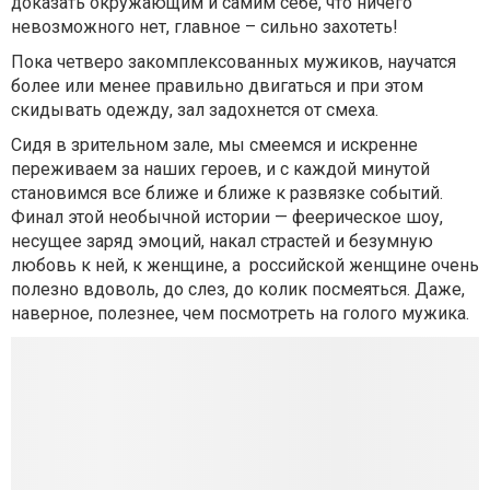
доказать окружающим и самим себе, что ничего
невозможного нет, главное – сильно захотеть!
Пока четверо закомплексованных мужиков, научатся
более или менее правильно двигаться и при этом
скидывать одежду, зал задохнется от смеха.
Сидя в зрительном зале, мы смеемся и искренне
переживаем за наших героев, и с каждой минутой
становимся все ближе и ближе к развязке событий.
Финал этой необычной истории — феерическое шоу,
несущее заряд эмоций, накал страстей и безумную
любовь к ней, к женщине, а российской женщине очень
полезно вдоволь, до слез, до колик посмеяться. Даже,
наверное, полезнее, чем посмотреть на голого мужика.