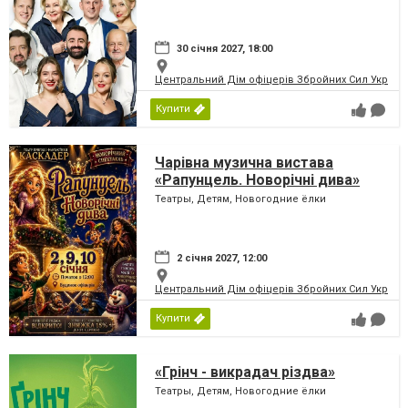
30 січня 2027, 18:00
Центральний Дім офіцерів Збройних Сил України
Купити
Чарівна музична вистава
«Рапунцель. Новорічні дива»
Театры, Детям, Новогодние ёлки
2 січня 2027, 12:00
Центральний Дім офіцерів Збройних Сил України
Купити
«Грінч - викрадач різдва»
Театры, Детям, Новогодние ёлки