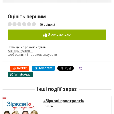
Оцініть першим
(
0
оцінок)
Я рекомендую
Ніхто ще не рекомендував
Авторизуйтесь
,
щоб оцінити і порекомендувати
Reddit
Telegram
Viber
WhatsApp
Інші подіїї зараз
«Зіркові пристрасті»
Театры