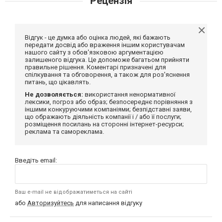
Рецензія
Відгук - це думка або оцінка людей, які бажають
передати досвід або враження іншим користувачам
нашого сайту з обов'язковою аргументацією
залишеного відгука. Це допоможе багатьом прийняти
правильне рішення. Коментарі призначені для
спілкування та обговорення, а також для роз'яснення
питань, що цікавлять.
Не дозволяється:
використання ненормативної
лексики, погроз або образ; безпосереднє порівняння з
іншими конкуруючими компаніями; безпідставні заяви,
що ображають діяльність компанії і / або її послуги;
розміщення посилань на сторонні інтернет-ресурси;
реклама та самореклама.
Введіть email:
Ваш e-mail не відображатиметься на сайті
або
Авторизуйтесь
для написання відгуку