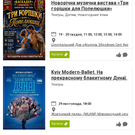
Новорічна музична вистава «Три
горішки для Попелюшки»
Театры, Детям, Новогодние ёлки
19 - 20 грудня, 11:00, 12:00, 13:00, 14:00
Центральний Дім офіцерів Збройних Сил України
Купити
Kyiv Modern-Ballet. На
прекрасному блакитному Дунаї.
Раду Поклітару
Театры
29 листопада, 18:00
Жовтневий палац, (МЦКМ) Міжнародний центр кул
Купити