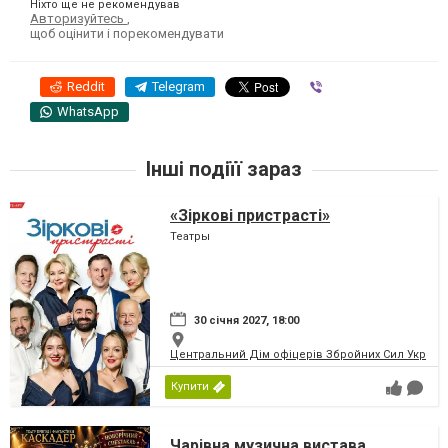
Ніхто ще не рекомендував
Авторизуйтесь
,
щоб оцінити і порекомендувати
Reddit
Telegram
Viber
WhatsApp
Інші подіїї зараз
«Зіркові пристрасті»
Театры
30 січня 2027, 18:00
Центральний Дім офіцерів Збройних Сил України
Купити
Чарівна музична вистава