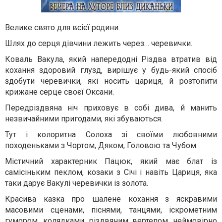
Велике свято для всієї родини.
Шлях до серця дівчини лежить через… черевички.
Коваль Вакула, який напередодні Різдва втратив від
кохання здоровий глузд, вирішує у будь-який спосіб
здобути черевички, які носить цариця, й розтопити
крижане серце своєї Оксани.
Передріздвяна ніч приховує в собі дива, й манить
незвичайними пригодами, які збуваються.
Тут і колоритна Солоха зі своїми любовними
походеньками з Чортом, Дяком, Головою та Чубом.
Містичний характерник Пацюк, який має блат із
самісіньким пеклом, козаки з Січі і навіть Цариця, яка
таки дарує Вакулі черевички із золота.
Красива казка про шалене кохання з яскравими
масовими сценами, піснями, танцями, іскрометним
гумором, колядками, різдвяним вертепом, неймовірно