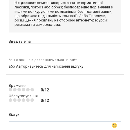
Не дозволяється:
використання ненормативної
лексики, погроз або образ; безпосереднє порівняння з
іншими конкуруючими компаніями; безпідставні заяви,
що ображають діяльність компанії і / або її послуги;
розміщення посилань на сторонні інтернет-ресурси;
реклама та самореклама.
Введіть email:
Ваш e-mail не відображатиметься на сайті
або
Авторизуйтесь
для написання відгуку
Враження
0/12
Обслуговування
0/12
Відгук: