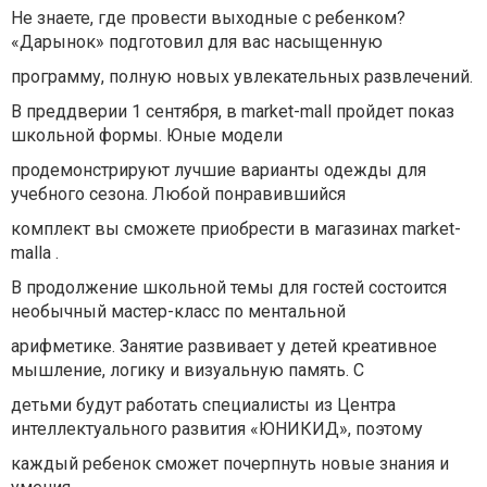
Не знаете, где провести выходные с ребенком?
«Дарынок» подготовил для вас насыщенную
программу, полную новых увлекательных развлечений.
В преддверии 1 сентября, в market-mall пройдет показ
школьной формы. Юные модели
продемонстрируют лучшие варианты одежды для
учебного сезона. Любой понравившийся
комплект вы сможете приобрести в магазинах
market-
mallа
.
В продолжение школьной темы для гостей состоится
необычный мастер-класс по ментальной
арифметике. Занятие развивает у детей креативное
мышление, логику и визуальную память. С
детьми будут работать специалисты из Центра
интеллектуального развития «ЮНИКИД», поэтому
каждый ребенок сможет почерпнуть новые знания и