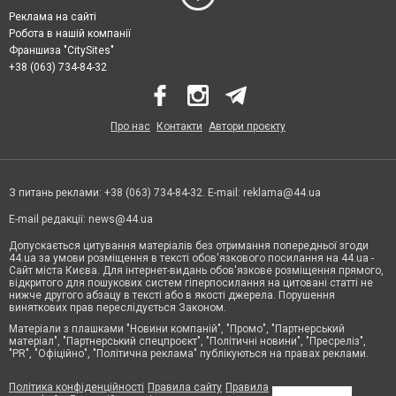
Реклама на сайті
Робота в нашій компанії
Франшиза "CitySites"
+38 (063) 734-84-32
Про нас
Контакти
Автори проєкту
З питань реклами: +38 (063) 734-84-32. E-mail:
reklama@44.ua
E-mail редакції:
news@44.ua
Допускається цитування матеріалів без отримання попередньої згоди
44.ua за умови розміщення в тексті обов'язкового посилання на 44.ua -
Сайт міста Києва. Для інтернет-видань обов'язкове розміщення прямого,
відкритого для пошукових систем гіперпосилання на цитовані статті не
нижче другого абзацу в тексті або в якості джерела. Порушення
виняткових прав переслідується Законом.
Матеріали з плашками "Новини компаній", "Промо", "Партнерський
матеріал", "Партнерський спецпроєкт", "Політичні новини", "Пресреліз",
"PR", "Офіційно", "Політична реклама" публікуються на правах реклами.
Політика конфіденційності
Правила сайту
Правила