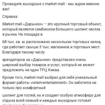
Проведите выходные с
market-mall
- мы ждем именно
вас!
Справка:
Market-mall «Дарынок» – это крупный торговый объект,
который является симбиозом большого шопинг-молла
и рынка. На площади в
68 тыс. кв. м. расположено нескольких торговых залов,
где работает свыше 3 тыс. магазинов и торговых мест.
Благодаря такому числу
арендаторов на «Дарынке» представлен очень
широкий выбор товаров и услуг, который не может
предложить ни один ТРЦ Киева.
Кроме того, market-mall выбрал для себя уникальный
формат работы «retail+entertainment». Он заботится не
только про комфортный
шопинг для гостей, но и создает особую атмосферу для
отдыха всей семьей и каждые выходные готовит