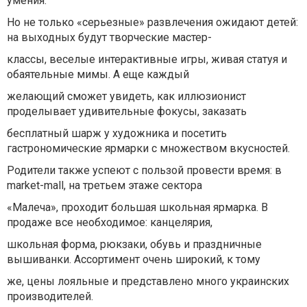
умения.
Но не только «серьезные» развлечения ожидают детей:
на выходных будут творческие мастер-
классы, веселые интерактивные игры, живая статуя и
обаятельные мимы. А еще каждый
желающий сможет увидеть, как иллюзионист
проделывает удивительные фокусы, заказать
бесплатный шарж у художника и посетить
гастрономические ярмарки с множеством вкусностей.
Родители также успеют с пользой провести время: в
market-mall, на третьем этаже сектора
«Малеча», проходит большая школьная ярмарка. В
продаже все необходимое: канцелярия,
школьная форма, рюкзаки, обувь и праздничные
вышиванки. Ассортимент очень широкий, к тому
же, цены лояльные и представлено много украинских
производителей.