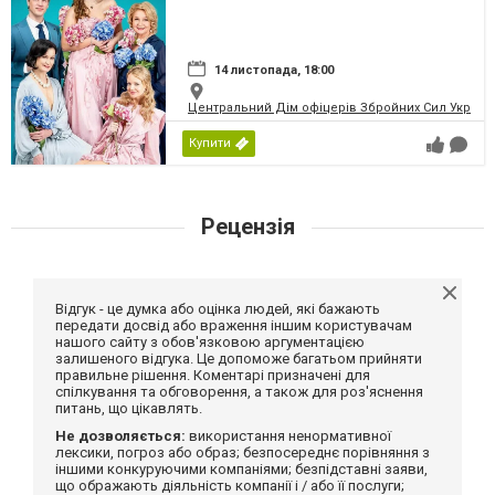
14 листопада, 18:00
Центральний Дім офіцерів Збройних Сил України
Купити
Рецензія
Відгук - це думка або оцінка людей, які бажають
передати досвід або враження іншим користувачам
нашого сайту з обов'язковою аргументацією
залишеного відгука. Це допоможе багатьом прийняти
правильне рішення. Коментарі призначені для
спілкування та обговорення, а також для роз'яснення
питань, що цікавлять.
Не дозволяється:
використання ненормативної
лексики, погроз або образ; безпосереднє порівняння з
іншими конкуруючими компаніями; безпідставні заяви,
що ображають діяльність компанії і / або її послуги;