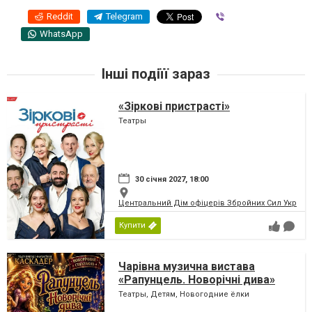
Reddit
Telegram
Viber
WhatsApp
Інші подіїї зараз
«Зіркові пристрасті»
Театры
30 січня 2027, 18:00
Центральний Дім офіцерів Збройних Сил України
Купити
Чарівна музична вистава
«Рапунцель. Новорічні дива»
Театры, Детям, Новогодние ёлки