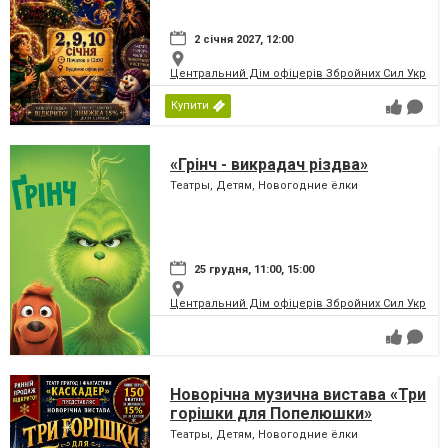
2 січня 2027, 12:00
Центральний Дім офіцерів Збройних Сил України
Купити
«Грінч - викрадач різдва»
Театры, Детям, Новогодние ёлки
25 грудня, 11:00, 15:00
Центральний Дім офіцерів Збройних Сил України
Новорічна музична вистава «Три
горішки для Попелюшки»
Театры, Детям, Новогодние ёлки