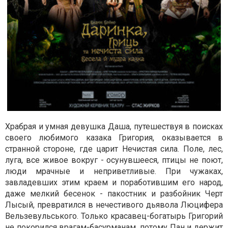
Храбрая и умная девушка Даша, путешествуя в поисках
своего любимого казака Григория, оказывается в
странной стороне, где царит Нечистая сила. Поле, лес,
луга, все живое вокруг - осунувшееся, птицы не поют,
люди мрачные и неприветливые. При чужаках,
завладевших этим краем и поработившим его народ,
даже мелкий бесенок - пакостник и разбойник Черт
Лысый, превратился в нечестивого дьявола Люцифера
Вельзевульського. Только красавец-богатырь Григорий
не покорился врагам-басурманам, потому Пан и держит