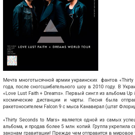
Мечта многотысячной армии украинских фантов «Thirty 
года, после сногсшибательного шоу в 2010 году. В Ук
«Love Lust Faith + Dreams». Первый сингл из альбома Up
космические дистанции и чарты. Песня была отпр
ракетоносителем Falcon 9 с мыса Канаверал (штат Флори
«Thirty Seconds to Mars» является одной из самых ус
альбома, и продав более 5 млн. копий. Группа укрепила
законам гравитации! Прежде чем отправится в мировое т