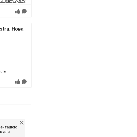
 центр культури і мистецтв Федерації профспілок України
tra. Нова
ецтв
ментацією
ж для