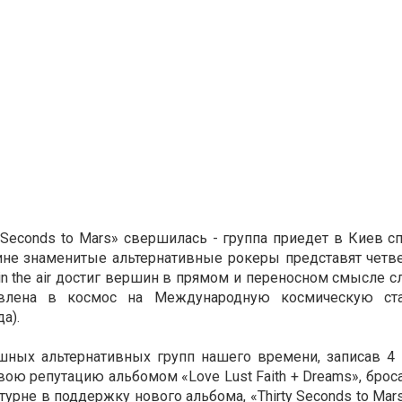
Seconds to Mars» свершилась - группа приедет в Киев сп
раине знаменитые альтернативные рокеры представят чет
 in the air достиг вершин в прямом и переносном смысле с
авлена в космос на Международную космическую ст
да).
пешных альтернативных групп нашего времени, записав 4
 свою репутацию альбомом «Love Lust Faith + Dreams», бр
урне в поддержку нового альбома, «Thirty Seconds to Ma