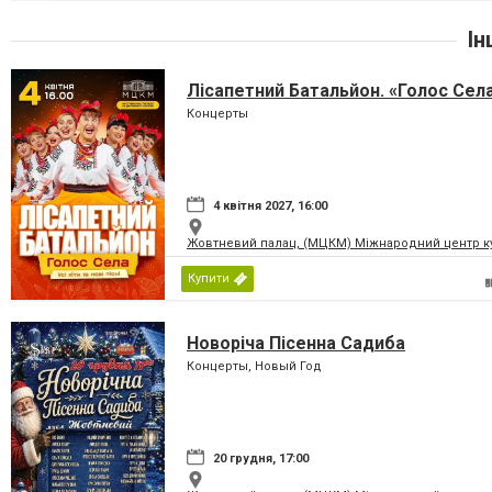
Ін
Лісапетний Батальйон. «Голос Сел
Концерты
4 квітня 2027, 16:00
Жовтневий палац, (МЦКМ) Міжнародний центр кул
Купити
Новоріча Пісенна Садиба
Концерты, Новый Год
20 грудня, 17:00