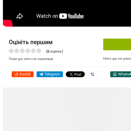
Оцініть першим
(
0
оцінок)
Ніхто ще не рек
Поки ще ніхто не оцінював
Reddit
Telegram
Viber
Whats