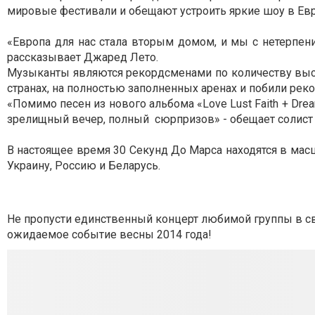
мировые фестивали и обещают устроить яркие шоу в Евр
«Европа для нас стала вторым домом, и мы с нетерпе
рассказывает Джаред Лето.
Музыканты являются рекордсменами по количеству высту
странах, на полностью заполненных аренах и побили рек
«Помимо песен из нового альбома «Love Lust Faith + Dream
зрелищный вечер, полный сюрпризов» - обещает солист
В настоящее время 30 Секунд До Марса находятся в масш
Украину, Россию и Беларусь.
Не пропусти единственный концерт любимой группы в свое
ожидаемое событие весны 2014 года!