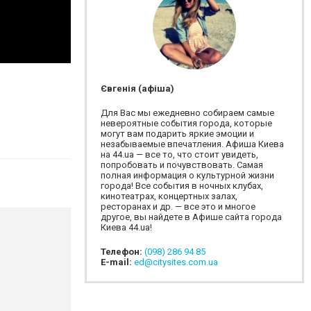
Євгенія (афіша)
Для Вас мы ежедневно собираем самые
невероятные события города, которые
могут вам подарить яркие эмоции и
незабываемые впечатления. Афиша Киева
на 44.ua — все то, что стоит увидеть,
попробовать и почувствовать. Самая
полная информация о культурной жизни
города! Все события в ночных клубах,
кинотеатрах, концертных залах,
ресторанах и др. — все это и многое
другое, вы найдете в Афише сайта города
Киева 44.ua!
Телефон:
(098) 286 94 85
E-mail:
ed@citysites.com.ua