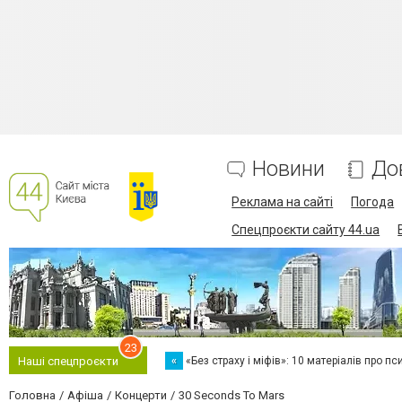
Новини
До
Реклама на сайті
Погода
Спецпроєкти сайту 44.ua
23
«
«Без страху і міфів»: 10 матеріалів про пс
Наші спецпроєкти
Головна
Афіша
Концерти
30 Seconds To Mars