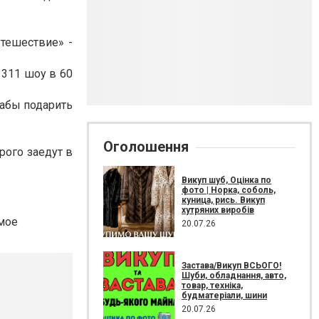
тешествие» -
 311 шоу в 60
 дабы подарить
Оголошення
рого заедут в
Викуп шуб, Оцінка по
фото | Норка, соболь,
куница, рись. Викуп
хутряних виробів
амое
20.07.26
Застава/Викуп ВСЬОГО!
Шуби, обладнання, авто,
товар, техніка,
будматеріали, шини
20.07.26