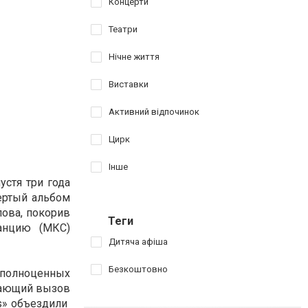
Концерти
Театри
Нічне життя
Виставки
Активний відпочинок
Цирк
Інше
устя три года
вертый альбом
лова, покорив
Теги
анцию (МКС)
Дитяча афіша
Безкоштовно
 полноценных
осающий вызов
rs» объездили