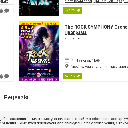
ьтури і мистецтв Федерації профспілок України
Жовтневий палац, (МЦКМ) Міжнародний
Купити
The ROCK SYMPHONY Orches
Програма
Концерты
4 - 6 грудня, 18:00
Україна, Національний палац мист
Купити
Рецензія
від або враження іншим користувачам нашого сайту з обов'язковою аргу
рішення. Коментарі призначені для спілкування та обговорення, а тако