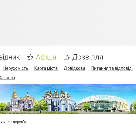
відник
Афіша
Дозвілля
Нерухомість
Карта міста
Довідкова
Питання та відповіді
Вакансії
ихічне здоров’я