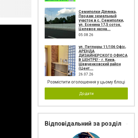
Семиполки Ділянка,
Продам земельный
участок в с. Семиполки,
ул. Есенина 17,5 соток.
Целевое назна...
05.08.26
ул. Петлюры 11/106 Офіс,
АРЕНДА
ДИЗАЙНЕРСКОГО ОФИСА
В ЦЕНТРЕ! - г. Киев,
Шевченковский район
(Цент...
26.07.26
Розмістити оголошення у цьому блоці
Додати
Відповідальний за розділ