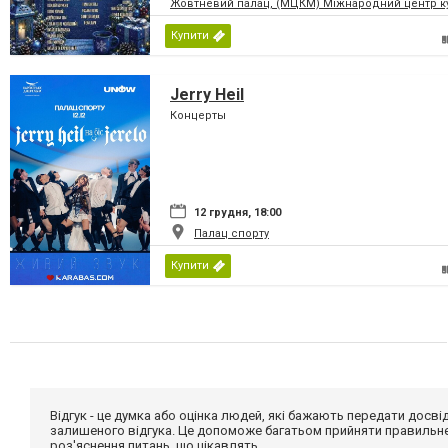
Жовтневий палац, (МЦКМ) Міжнародний центр кул
Купити
Jerry Heil
Концерты
12 грудня, 18:00
Палац спорту
Купити
Відгук - це думка або оцінка людей, які бажають передати дос
залишеного відгука. Це допоможе багатьом прийняти правильне 
роз'яснення питань, що цікавлять.