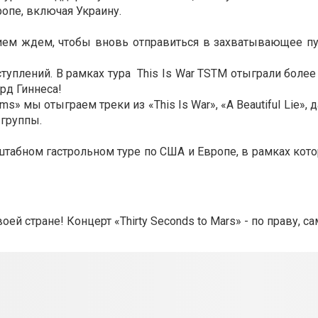
опе, включая Украину.
нием ждем, чтобы вновь отправиться в захватывающее пу
плений. В рамках тура This Is War TSTM отыграли более
орд Гиннеса!
s» мы отыграем треки из «This Is War», «A Beautiful Lie»,
 группы.
табном гастрольном туре по США и Европе, в рамках кото
й стране! Концерт «Thirty Seconds to Mars» - по праву, с