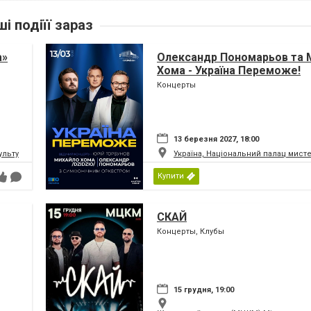
ші подіїї зараз
а»
Олександр Пономарьов та 
Хома - Україна Переможе!
Концерты
13 березня 2027, 18:00
ьтури і мистецтв Федерації профспілок України
Україна, Національний палац мист
Купити
СКАЙ
Концерты, Клубы
15 грудня, 19:00