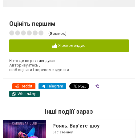
Оцініть першим
(
0
оцінок)
Я рекомендую
Ніхто ще не рекомендував
Авторизуйтесь
,
щоб оцінити і порекомендувати
Reddit
Telegram
Viber
WhatsApp
Інші подіїї зараз
Рояль. Вар’єте-шоу
Вар’єте-шоу