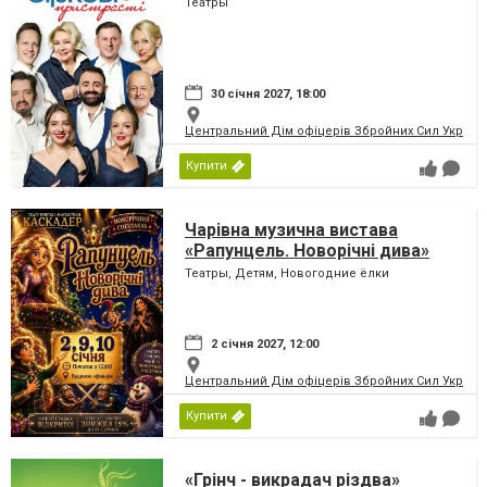
Театры
30 січня 2027, 18:00
Центральний Дім офіцерів Збройних Сил України
Купити
Чарівна музична вистава
«Рапунцель. Новорічні дива»
Театры, Детям, Новогодние ёлки
2 січня 2027, 12:00
Центральний Дім офіцерів Збройних Сил України
Купити
«Грінч - викрадач різдва»