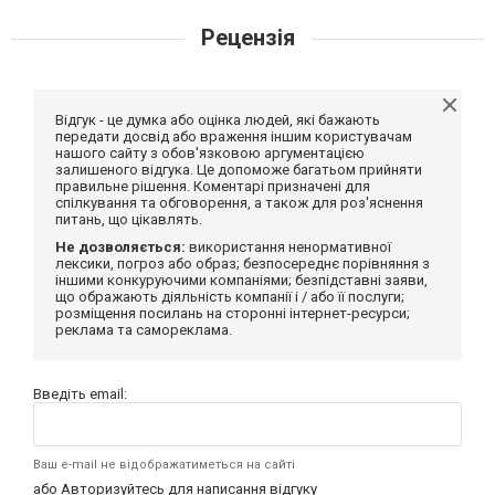
Рецензія
Відгук - це думка або оцінка людей, які бажають
передати досвід або враження іншим користувачам
нашого сайту з обов'язковою аргументацією
залишеного відгука. Це допоможе багатьом прийняти
правильне рішення. Коментарі призначені для
спілкування та обговорення, а також для роз'яснення
питань, що цікавлять.
Не дозволяється:
використання ненормативної
лексики, погроз або образ; безпосереднє порівняння з
іншими конкуруючими компаніями; безпідставні заяви,
що ображають діяльність компанії і / або її послуги;
розміщення посилань на сторонні інтернет-ресурси;
реклама та самореклама.
Введіть email:
Ваш e-mail не відображатиметься на сайті
або
Авторизуйтесь
для написання відгуку