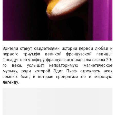
Зрители станут свидетелями истории первой любви и
первого триумфа великой французской певицы.
Попадут в атмосферу французского шансона начала 20-
го века, услышат неповторимую магнетическое
музыку, ради которой Эдит Пиаф отреклась всех
земных благ, и которая превратила ее в мировую
легенду.