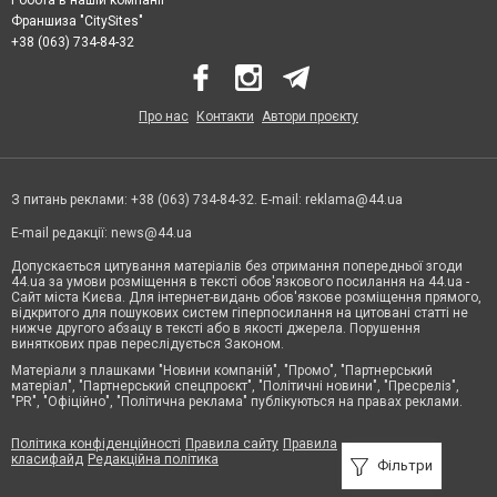
Франшиза "CitySites"
+38 (063) 734-84-32
Про нас
Контакти
Автори проєкту
З питань реклами: +38 (063) 734-84-32. E-mail:
reklama@44.ua
E-mail редакції:
news@44.ua
Допускається цитування матеріалів без отримання попередньої згоди
44.ua за умови розміщення в тексті обов'язкового посилання на 44.ua -
Сайт міста Києва. Для інтернет-видань обов'язкове розміщення прямого,
відкритого для пошукових систем гіперпосилання на цитовані статті не
нижче другого абзацу в тексті або в якості джерела. Порушення
виняткових прав переслідується Законом.
Матеріали з плашками "Новини компаній", "Промо", "Партнерський
матеріал", "Партнерський спецпроєкт", "Політичні новини", "Пресреліз",
"PR", "Офіційно", "Політична реклама" публікуються на правах реклами.
Політика конфіденційності
Правила сайту
Правила
класифайд
Редакційна політика
Фільтри