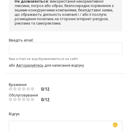
Не дозволяється:
використання ненормативної
лексики, погроз або образ; безпосереднє порівняння з
іншими конкуруючими компаніями; безпідставні заяви,
що ображають діяльність компанії і / або її послуги;
розміщення посилань на сторонні інтернет-ресурси;
реклама та самореклама.
Введіть email:
Ваш e-mail не відображатиметься на сайті
або
Авторизуйтесь
для написання відгуку
Враження
0/12
Обслуговування
0/12
Відгук: