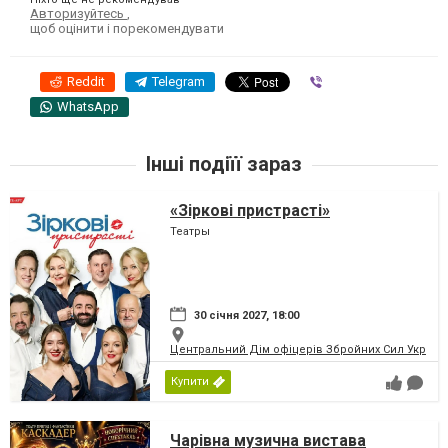
Авторизуйтесь
,
щоб оцінити і порекомендувати
Reddit
Telegram
Viber
WhatsApp
Інші подіїї зараз
«Зіркові пристрасті»
Театры
30 січня 2027, 18:00
Центральний Дім офіцерів Збройних Сил України
Купити
Чарівна музична вистава