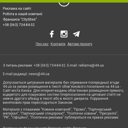
Реклама на сайті
Робота в нашій компанії
Франшиза "CitySites"
+38 (063) 734-84-32
Про нас
Контакти
Автори проєкту
З питань реклами: +38 (063) 734-84-32. E-mail:
reklama@44.ua
E-mail редакції:
news@44.ua
Допускається цитування матеріалів без отримання попередньої згоди
44.ua за умови розміщення в тексті обов'язкового посилання на 44.ua -
Сайт міста Києва. Для інтернет-видань обов'язкове розміщення прямого,
відкритого для пошукових систем гіперпосилання на цитовані статті не
нижче другого абзацу в тексті або в якості джерела. Порушення
виняткових прав переслідується Законом.
Матеріали з плашками "Новини компаній", "Промо", "Партнерський
матеріал", "Партнерський спецпроєкт", "Політичні новини", "Пресреліз",
"PR", "Офіційно", "Політична реклама" публікуються на правах реклами.