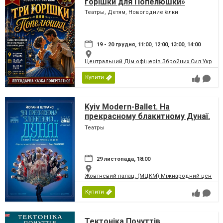
горішки для Попелюшки»
Театры, Детям, Новогодние ёлки
19 - 20 грудня, 11:00, 12:00, 13:00, 14:00
Центральний Дім офіцерів Збройних Сил України
Купити
Kyiv Modern-Ballet. На
прекрасному блакитному Дунаї.
Раду Поклітару
Театры
29 листопада, 18:00
Жовтневий палац, (МЦКМ) Міжнародний центр кул
Купити
Тектоніка Почуттів