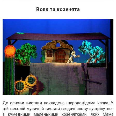
Вовк та козенята
До основи вистави покладена широковідома казка. У
цій веселій музичній виставі глядачі знову зустрінуться
з кумедними маленькими козенятками, яких Мама