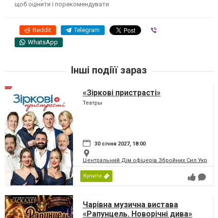
щоб оцінити і порекомендувати
Reddit
Telegram
Viber
WhatsApp
Інші подіїї зараз
«Зіркові пристрасті»
Театры
30 січня 2027, 18:00
Центральний Дім офіцерів Збройних Сил України
Купити
Чарівна музична вистава
«Рапунцель. Новорічні дива»