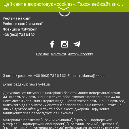
Цей сайт використовує «cookies». Також веб-сайт використовує інтернет-сервіс для збору технічних даних стосовно відвідувачів з метою отримання маркетингової та статистичної інформації. Умови обробки даних відвідувачів сайту див.
〉
Реклама на сайті
Робота в нашій компанії
Франшиза "CitySites"
+38 (063) 734-84-32
Про нас
Контакти
Автори проєкту
З питань реклами: +38 (063) 734-84-32. E-mail:
reklama@44.ua
E-mail редакції:
news@44.ua
Допускається цитування матеріалів без отримання попередньої згоди
44.ua за умови розміщення в тексті обов'язкового посилання на 44.ua -
Сайт міста Києва. Для інтернет-видань обов'язкове розміщення прямого,
відкритого для пошукових систем гіперпосилання на цитовані статті не
нижче другого абзацу в тексті або в якості джерела. Порушення
виняткових прав переслідується Законом.
Матеріали з плашками "Новини компаній", "Промо", "Партнерський
матеріал", "Партнерський спецпроєкт", "Політичні новини", "Пресреліз",
"PR", "Офіційно", "Політична реклама" публікуються на правах реклами.