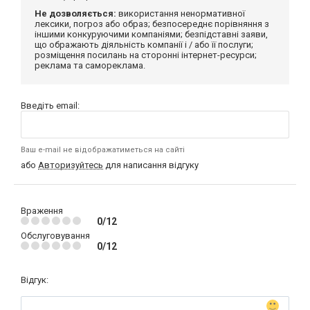
Не дозволяється:
використання ненормативної
лексики, погроз або образ; безпосереднє порівняння з
іншими конкуруючими компаніями; безпідставні заяви,
що ображають діяльність компанії і / або її послуги;
розміщення посилань на сторонні інтернет-ресурси;
реклама та самореклама.
Введіть email:
Ваш e-mail не відображатиметься на сайті
або
Авторизуйтесь
для написання відгуку
Враження
0/12
Обслуговування
0/12
Відгук: