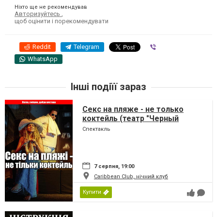
Ніхто ще не рекомендував
Авторизуйтесь
,
щоб оцінити і порекомендувати
Reddit
Telegram
Viber
WhatsApp
Інші подіїї зараз
Секс на пляже - не только
коктейль (театр "Черный
Квадрат")
Спектакль
7 серпня, 19:00
Caribbean Club, нічний клуб
Купити