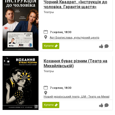
Чорний Квадрат. «Інструкція до
чоловіка. Гарантія щастя»
Театры
7 серпня, 18:30
Арт Братислава, культурний центр
Купити
Кохання буває різним (Театр на
Михайлівській)
Театры
7 серпня, 18:30
Новий український театр, ЦМ - Театр на Михайлів
Купити