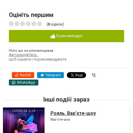
Оцініть першим
(
0
оцінок)
Я рекомендую
Ніхто ще не рекомендував
Авторизуйтесь
,
щоб оцінити і порекомендувати
Reddit
Telegram
Viber
WhatsApp
Інші подіїї зараз
Рояль. Вар’єте-шоу
Вар’єте-шоу