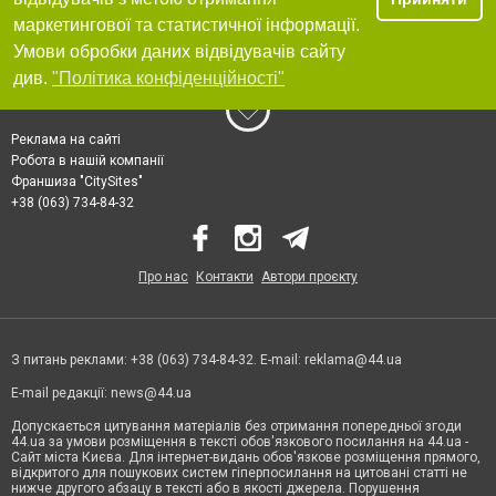
маркетингової та статистичної інформації.
Умови обробки даних відвідувачів сайту
див.
"Політика конфіденційності"
Реклама на сайті
Робота в нашій компанії
Франшиза "CitySites"
+38 (063) 734-84-32
Про нас
Контакти
Автори проєкту
З питань реклами: +38 (063) 734-84-32. E-mail:
reklama@44.ua
E-mail редакції:
news@44.ua
Допускається цитування матеріалів без отримання попередньої згоди
44.ua за умови розміщення в тексті обов'язкового посилання на 44.ua -
Сайт міста Києва. Для інтернет-видань обов'язкове розміщення прямого,
відкритого для пошукових систем гіперпосилання на цитовані статті не
нижче другого абзацу в тексті або в якості джерела. Порушення