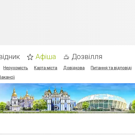
відник
Афіша
Дозвілля
Нерухомість
Карта міста
Довідкова
Питання та відповіді
Вакансії