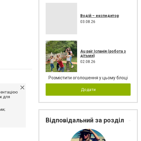
Водій – експедитор
03.08.26
Au pair Іспанія (робота з
дітьми)
02.08.26
Розмістити оголошення у цьому блоці
Додати
ментацією
ж для
ми;
Відповідальний за розділ