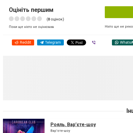
Оцініть першим
(
0
оцінок)
Ніхто ще не рек
Поки ще ніхто не оцінював
Reddit
Telegram
Viber
Whats
Ін
Рояль. Вар’єте-шоу
Вар’єте-шоу