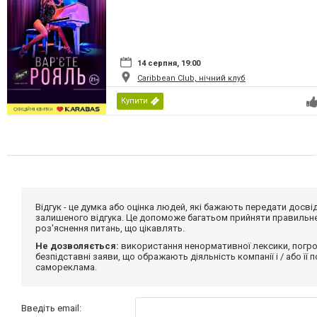
14 серпня, 19:00
Caribbean Club, нічний клуб
Купити
Відгук - це думка або оцінка людей, які бажають передати дос
залишеного відгука. Це допоможе багатьом прийняти правильне 
роз'яснення питань, що цікавлять.
Не дозволяється:
використання ненормативної лексики, погро
безпідставні заяви, що ображають діяльність компанії і / або її
самореклама.
Введіть email: