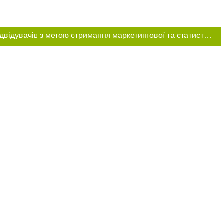
Цей сайт використовує «cookies». Також веб-сайт використовує інтернет-сервіс для збору технічних даних стосовно відвідувачів з метою отримання маркетингової та статистичної інформації. Умови обробки даних відвідувачів сайту див.
ня в тексті
щення прямого,
 тексті або в