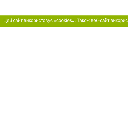
Реклама на сайті
Приєднуйтесь до 
Робота в нашій компанії
Франшиза "CitySites"
Про нас
Контакт
+38 (063) 734-84-32
З питань реклами: +38 (063) 734-84-32. E-mail:
Допускається цит
reklama@44.ua
обов'язкового по
відкритого для по
якості джерела. 
E-mail редакції:
news@44.ua