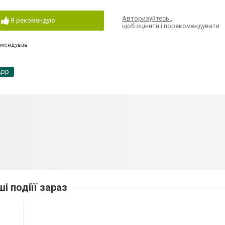
Авторизуйтесь
,
Я рекомендую
щоб оцінити і порекомендувати
омендував
App
ші подіїї зараз