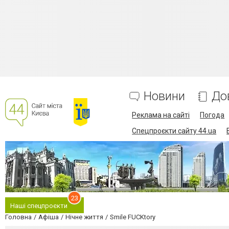
Новини
До
Реклама на сайті
Погода
Спецпроєкти сайту 44.ua
23
Наші спецпроєкти
Головна
Афіша
Нічне життя
Smile FUCKtory