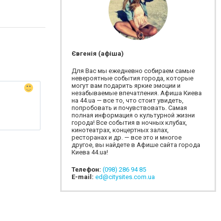
Євгенія (афіша)
Для Вас мы ежедневно собираем самые
невероятные события города, которые
могут вам подарить яркие эмоции и
незабываемые впечатления. Афиша Киева
на 44.ua — все то, что стоит увидеть,
попробовать и почувствовать. Самая
полная информация о культурной жизни
города! Все события в ночных клубах,
кинотеатрах, концертных залах,
ресторанах и др. — все это и многое
другое, вы найдете в Афише сайта города
Киева 44.ua!
Телефон:
(098) 286 94 85
E-mail:
ed@citysites.com.ua