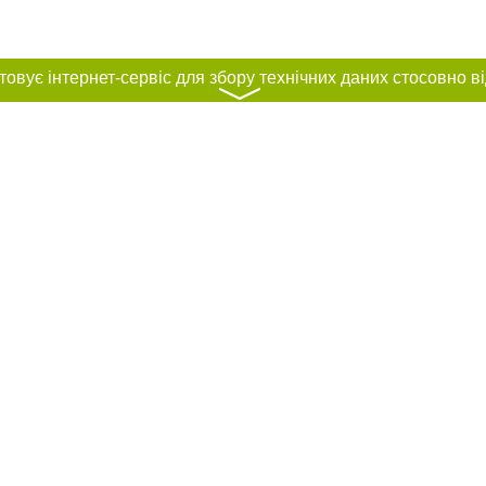
〉
нас :
и
Автори проєкту
ування матеріалів без отримання попередньої згоди 44.ua за умови розміщен
силання на 44.ua - Сайт міста Києва. Для інтернет-видань обов'язкове розмі
шукових систем гіперпосилання на цитовані статті не нижче другого абзацу в
Порушення виняткових прав переслідується Законом.