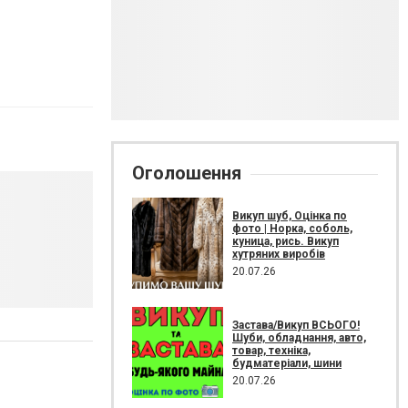
Оголошення
Викуп шуб, Оцінка по
фото | Норка, соболь,
куница, рись. Викуп
хутряних виробів
20.07.26
Застава/Викуп ВСЬОГО!
Шуби, обладнання, авто,
товар, техніка,
будматеріали, шини
20.07.26