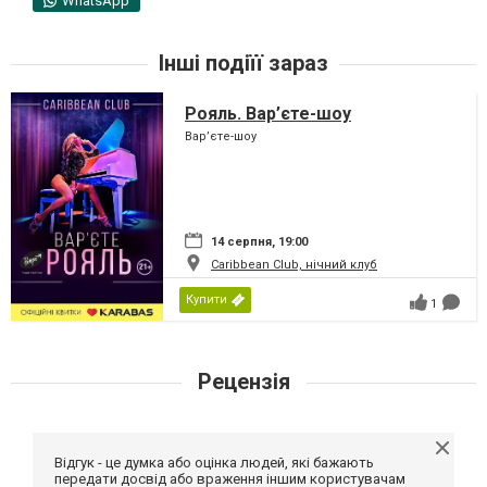
WhatsApp
Інші подіїї зараз
Рояль. Вар’єте-шоу
Вар’єте-шоу
14 серпня, 19:00
Caribbean Club, нічний клуб
Купити
1
Рецензія
Відгук - це думка або оцінка людей, які бажають
передати досвід або враження іншим користувачам