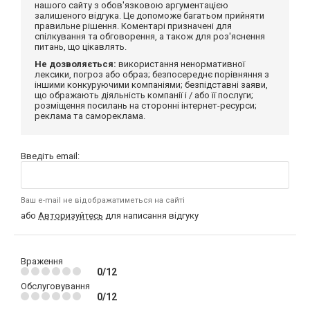
нашого сайту з обов'язковою аргументацією
залишеного відгука. Це допоможе багатьом прийняти
правильне рішення. Коментарі призначені для
спілкування та обговорення, а також для роз'яснення
питань, що цікавлять.
Не дозволяється:
використання ненормативної
лексики, погроз або образ; безпосереднє порівняння з
іншими конкуруючими компаніями; безпідставні заяви,
що ображають діяльність компанії і / або її послуги;
розміщення посилань на сторонні інтернет-ресурси;
реклама та самореклама.
Введіть email:
Ваш e-mail не відображатиметься на сайті
або
Авторизуйтесь
для написання відгуку
Враження
0/12
Обслуговування
0/12