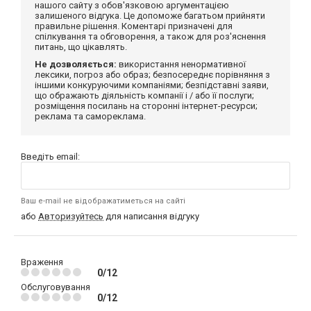
нашого сайту з обов'язковою аргументацією
залишеного відгука. Це допоможе багатьом прийняти
правильне рішення. Коментарі призначені для
спілкування та обговорення, а також для роз'яснення
питань, що цікавлять.
Не дозволяється:
використання ненормативної
лексики, погроз або образ; безпосереднє порівняння з
іншими конкуруючими компаніями; безпідставні заяви,
що ображають діяльність компанії і / або її послуги;
розміщення посилань на сторонні інтернет-ресурси;
реклама та самореклама.
Введіть email:
Ваш e-mail не відображатиметься на сайті
або
Авторизуйтесь
для написання відгуку
Враження
0/12
Обслуговування
0/12