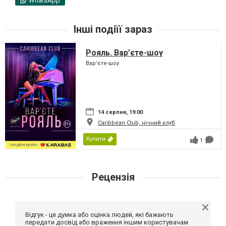
WhatsApp
Інші подіїї зараз
Рояль. Вар’єте-шоу
Вар’єте-шоу
14 серпня, 19:00
Caribbean Club, нічний клуб
Купити
1
Рецензія
Відгук - це думка або оцінка людей, які бажають
передати досвід або враження іншим користувачам