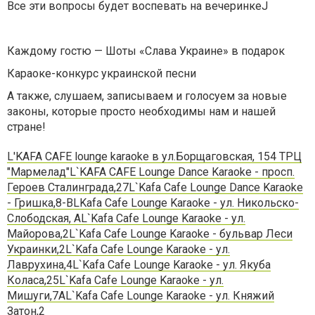
Все эти вопросы будет воспевать на вечеринкеJ
Каждому гостю — Шоты «Слава Украине» в подарок
Караоке-конкурс украинской песни
А также, слушаем, записываем и голосуем за новые
законы, которые просто необходимы нам и нашей
стране!
L'KAFA CAFE lounge karaoke в ул.Борщаговская, 154 ТРЦ
"Мармелад"
L`KAFA CAFE Lounge Dance Karaoke - просп.
Героев Сталинграда,27
L`Kafa Cafe Lounge Dance Karaoke
- Гришка,8-В
LKafa Cafe Lounge Karaoke - ул. Никольско-
Слободская, А
L`Kafa Cafe Lounge Karaoke - ул.
Майорова,2
L`Kafa Cafe Lounge Karaoke - бульвар Леси
Украинки,2
L`Kafa Cafe Lounge Karaoke - ул.
Лаврухина,4
L`Kafa Cafe Lounge Karaoke - ул. Якуба
Коласа,25
L`Kafa Cafe Lounge Karaoke - ул.
Мишуги,7А
L`Kafa Cafe Lounge Karaoke - ул. Княжий
Затон,2