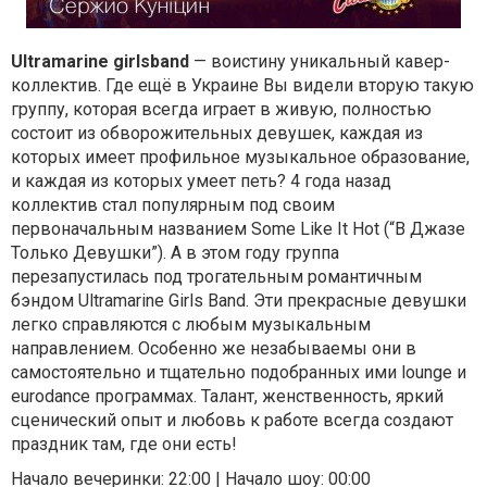
Ultramarine girlsband
— воистину уникальный кавер-
коллектив. Где ещё в Украине Вы видели вторую такую
группу, которая всегда играет в живую, полностью
состоит из обворожительных девушек, каждая из
которых имеет профильное музыкальное образование,
и каждая из которых умеет петь? 4 года назад
коллектив стал популярным под своим
первоначальным названием Some Like It Hot (“В Джазе
Только Девушки”). А в этом году группа
перезапустилась под трогательным романтичным
бэндом Ultramarine Girls Band. Эти прекрасные девушки
легко справляются с любым музыкальным
направлением. Особенно же незабываемы они в
самостоятельно и тщательно подобранных ими lounge и
eurodance программах. Талант, женственность, яркий
сценический опыт и любовь к работе всегда создают
праздник там, где они есть!
Начало вечеринки: 22:00 | Начало шоу: 00:00