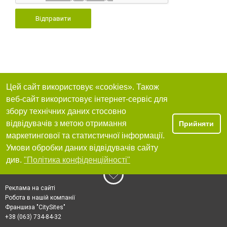
Відправити
Цей сайт використовує «cookies». Також
веб-сайт використовує інтернет-сервіс для
збору технічних даних стосовно
відвідувачів з метою отримання
Прийняти
маркетингової та статистичної інформації.
Умови обробки даних відвідувачів сайту
див.
"Політика конфіденційності"
Реклама на сайті
Робота в нашій компанії
Франшиза "CitySites"
+38 (063) 734-84-32