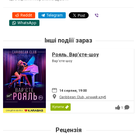
Reddit
Telegram
Viber
WhatsApp
Інші подіїї зараз
Рояль. Вар’єте-шоу
Вар’єте-шоу
14 серпня, 19:00
Caribbean Club, нічний клуб
Купити
1
Рецензія