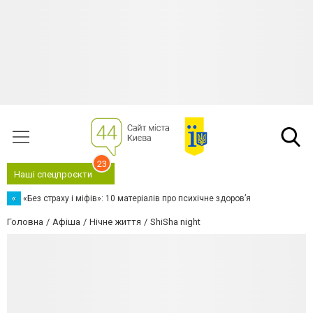
23
Наші спецпроєкти
«
«Без страху і міфів»: 10 матеріалів про психічне здоров’я
Головна
Афіша
Нічне життя
ShiSha night