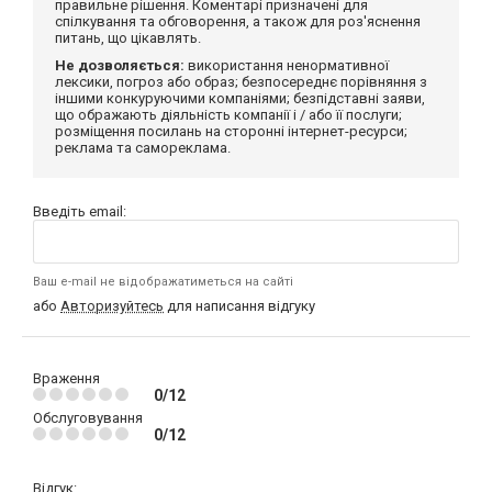
правильне рішення. Коментарі призначені для
спілкування та обговорення, а також для роз'яснення
питань, що цікавлять.
Не дозволяється:
використання ненормативної
лексики, погроз або образ; безпосереднє порівняння з
іншими конкуруючими компаніями; безпідставні заяви,
що ображають діяльність компанії і / або її послуги;
розміщення посилань на сторонні інтернет-ресурси;
реклама та самореклама.
Введіть email:
Ваш e-mail не відображатиметься на сайті
або
Авторизуйтесь
для написання відгуку
Враження
0/12
Обслуговування
0/12
Відгук: