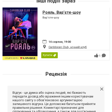
Інші подіїї зараз
Рояль. Вар’єте-шоу
Вар’єте-шоу
14 серпня, 19:00
Caribbean Club, нічний клуб
Купити
1
Рецензія
Відгук - це думка або оцінка людей, які бажають
передати досвід або враження іншим користувачам
нашого сайту з обов'язковою аргументацією
залишеного відгука. Це допоможе багатьом прийняти
правильне рішення. Коментарі призначені для
спілкування та обговорення, а також для роз'яснення