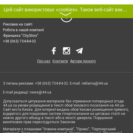
Цей сайт використовує «cookies». Також веб-сайт використовує інтернет-сервіс для збору технічних даних стосовно відвідувачів з метою отримання маркетингової та статистичної інформації. Умови обробки даних відвідувачів сайту див.
〉
Реклама на сайті
Робота в нашій компанії
Франшиза "CitySites"
+38 (063) 734-84-32
Про нас
Контакти
Автори проєкту
З питань реклами: +38 (063) 734-84-32. E-mail:
reklama@44.ua
E-mail редакції:
news@44.ua
Допускається цитування матеріалів без отримання попередньої згоди
44.ua за умови розміщення в тексті обов'язкового посилання на 44.ua -
Сайт міста Києва. Для інтернет-видань обов'язкове розміщення прямого,
відкритого для пошукових систем гіперпосилання на цитовані статті не
нижче другого абзацу в тексті або в якості джерела. Порушення
виняткових прав переслідується Законом.
Матеріали з плашками "Новини компаній", "Промо", "Партнерський