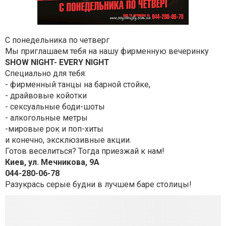
С понедельника по четверг
Мы приглашаем тебя на нашу фирменную вечеринку
SHOW NIGHT- EVERY NIGHT
Специально для тебя:
- фирменный танцы на барной стойке,
- драйвовые койотки
- сексуальные боди-шоты
- алкогольные метры
-мировые рок и поп-хиты
и конечно, эксклюзивные акции.
Готов веселиться? Тогда приезжай к нам!
Киев, ул. Мечникова, 9А
044-280-06-78
Разукрась серые будни в лучшем баре столицы!