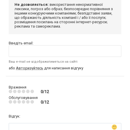
Не дозволяється:
використання ненормативної
лексики, погроз або образ; безпосереднє порівняння з
іншими конкуруючими компаніями; безпідставні заяви,
що ображають діяльність компанії і / або її послуги;
розміщення посилань на сторонні інтернет-ресурси;
реклама та самореклама.
Введіть email:
Ваш e-mail не відображатиметься на сайті
або
Авторизуйтесь
для написання відгуку
Враження
0/12
Обслуговування
0/12
Відгук: