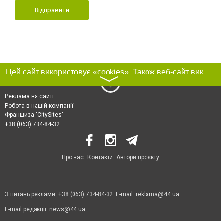
Відправити
Цей сайт використовує «cookies». Також веб-сайт використовує інтернет-сервіс для збору технічних даних стосовно відвідувачів з метою отримання маркетингової та статистичної інформації. Умови обробки даних відвідувачів сайту див.
〉
Реклама на сайті
Робота в нашій компанії
Франшиза "CitySites"
+38 (063) 734-84-32
Про нас
Контакти
Автори проєкту
З питань реклами: +38 (063) 734-84-32. E-mail:
reklama@44.ua
E-mail редакції:
news@44.ua