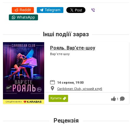
Reddit
Telegram
Viber
WhatsApp
Інші подіїї зараз
Рояль. Вар’єте-шоу
Вар’єте-шоу
14 серпня, 19:00
Caribbean Club, нічний клуб
Купити
1
Рецензія