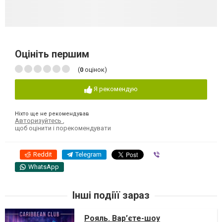
Оцініть першим
(
0
оцінок)
Я рекомендую
Ніхто ще не рекомендував
Авторизуйтесь
,
щоб оцінити і порекомендувати
Reddit
Telegram
Viber
WhatsApp
Інші подіїї зараз
Рояль. Вар’єте-шоу