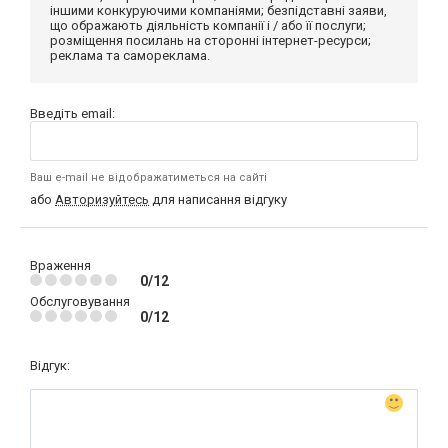
іншими конкуруючими компаніями; безпідставні заяви,
що ображають діяльність компанії і / або її послуги;
розміщення посилань на сторонні інтернет-ресурси;
реклама та самореклама.
Введіть email:
Ваш e-mail не відображатиметься на сайті
або
Авторизуйтесь
для написання відгуку
Враження
0/12
Обслуговування
0/12
Відгук: