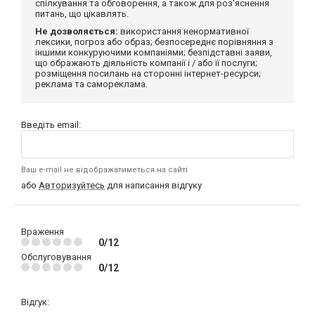
спілкування та обговорення, а також для роз'яснення
питань, що цікавлять.
Не дозволяється:
використання ненормативної
лексики, погроз або образ; безпосереднє порівняння з
іншими конкуруючими компаніями; безпідставні заяви,
що ображають діяльність компанії і / або її послуги;
розміщення посилань на сторонні інтернет-ресурси;
реклама та самореклама.
Введіть email:
Ваш e-mail не відображатиметься на сайті
або
Авторизуйтесь
для написання відгуку
Враження
0/12
Обслуговування
0/12
Відгук: