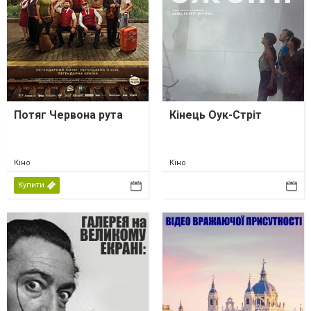
Потяг Червона рута
Кінець Оук-Стріт
Кіно
Кіно
Купити