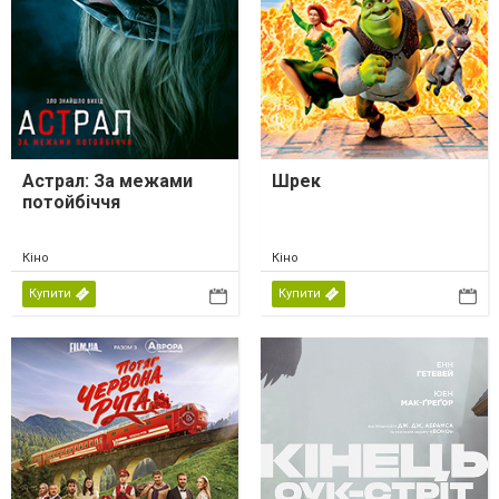
Астрал: За межами
Шрек
потойбіччя
Кіно
Кіно
Купити
Купити