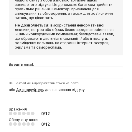
нашого сайту з обов'язковою аргументацією
залишеного відгука. Це допоможе багатьом прийняти
правильне рішення. Коментарі призначені для
спілкування та обговорення, а також для роз'яснення
питань, що цікавлять.
Не дозволяється:
використання ненормативної
лексики, погроз або образ; безпосереднє порівняння з
іншими конкуруючими компаніями; безпідставні заяви,
що ображають діяльність компанії і / або її послуги;
розміщення посилань на сторонні інтернет-ресурси;
реклама та самореклама.
Введіть email:
Ваш e-mail не відображатиметься на сайті
або
Авторизуйтесь
для написання відгуку
Враження
0/12
Обслуговування
0/12