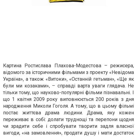
Картина Ростислава Плахова-Модестова – режисера,
відомого за історичними фільмами з проекту «Невідома
Україна», а також «Витоки», «Останній гетьман», «Ще як
були ми козаками», – справді варта уваги глядача. Не
тільки тому, що науково-популярні фільми пізнавальні. І
що 1 квітня 2009 року виповнюється 200 років з дня
народження Миколи Гоголя. А тому, що в цьому фільмі
постає життєва драма людини. Драма, яку кожен
переживає в собі: долати труднощі та перепони щодня
чи зрадити себе і спробувати творити задля власної
вигоди, «на замовлення», продати душу і мати достаток