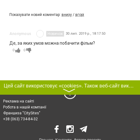
Показувати новий коментар:
внизу
/
вгорі
Anonymous
Новичок
30 лип. 2019 р., 18:17:50
Де, за яких умов можна побачити фільм?
0
0
Цей сайт використовує «cookies». Також веб-сайт використовує інтернет-сервіс для збору технічних даних стосовно відвідувачів з метою отримання маркетингової та статистичної інформації. Умови обробки даних відвідувачів сайту див.
〉
Реклама на сайті
Робота в нашій компанії
Франшиза "CitySites"
+38 (063) 734-84-32
Про нас
Контакти
Автори проєкту