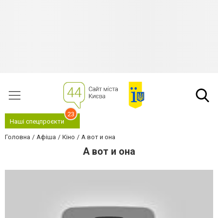
23
Наші спецпроєкти
Головна
Афіша
Кіно
А вот и она
А вот и она