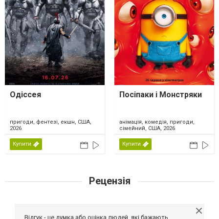
Одіссея
Посіпаки і Монстряки
пригоди, фентезі, екшн, США,
анімація, комедія, пригоди,
2026
сімейний, США, 2026
Купити
Купити
Рецензія
Відгук - це думка або оцінка людей, які бажають