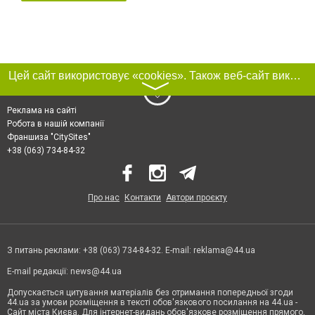
Цей сайт використовує «cookies». Також веб-сайт використовує інтернет-сервіс для збору технічних даних стосовно відвідувачів з метою отримання маркетингової та статистичної інформації. Умови обробки даних відвідувачів сайту див.
〉
Реклама на сайті
Робота в нашій компанії
Франшиза "CitySites"
+38 (063) 734-84-32
Про нас
Контакти
Автори проєкту
З питань реклами: +38 (063) 734-84-32. E-mail:
reklama@44.ua
E-mail редакції:
news@44.ua
Допускається цитування матеріалів без отримання попередньої згоди
44.ua за умови розміщення в тексті обов'язкового посилання на 44.ua -
Сайт міста Києва. Для інтернет-видань обов'язкове розміщення прямого,