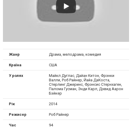
Жанр
Драма, мелодрама, комедия
Країна
США
У ролях
Майкл Дуглас, Дайан Китон, Фрэнки
Валли, Роб Райнер, Йайа ДаКоста,
Стерлинг Джеринс, Фрэнсис Стернхаген,
Палома Гусман, Энди Карл, Дэвид Аарон
Бэйкер
Рік
2014
Режисер
Роб Райнер
Час
94