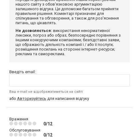
нашого сайту з обов'язковою аргументацією
залишеного відгука. Це допоможе багатьом прийняти
правильне рішення. Коментарі призначені для
спілкування та обговорення, а також для роз'яснення
питань, що цікавлять.
Не дозволяється:
використання ненормативної
лексики, погроз або образ; безпосереднє порівняння з
іншими конкуруючими компаніями; безпідставні заяви,
що ображають діяльність компанії і / або її послуги;
розміщення посилань на сторонні інтернет-ресурси;
реклама та самореклама.
Введіть email:
Ваш e-mail не відображатиметься на сайті
або
Авторизуйтесь
для написання відгуку
Враження
0/12
Обслуговування
0/12