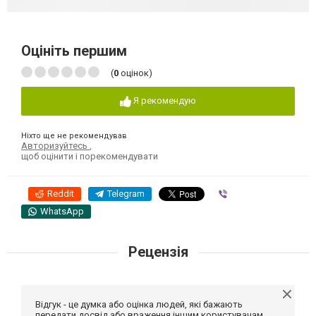
Оцініть першим
(
0
оцінок)
Я рекомендую
Ніхто ще не рекомендував
Авторизуйтесь
,
щоб оцінити і порекомендувати
Reddit
Telegram
Viber
WhatsApp
Рецензія
Відгук - це думка або оцінка людей, які бажають
передати досвід або враження іншим користувачам