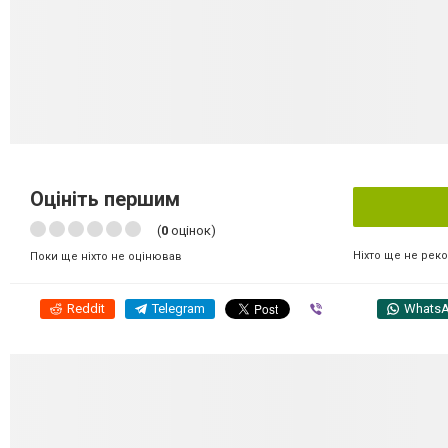
Оцініть першим
(
0
оцінок)
Ніхто ще не рек
Поки ще ніхто не оцінював
Reddit
Telegram
Viber
Whats