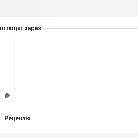
ші подіїї зараз
1
Рецензія