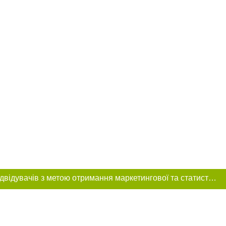
Цей сайт використовує «cookies». Також веб-сайт використовує інтернет-сервіс для збору технічних даних стосовно відвідувачів з метою отримання маркетингової та статистичної інформації. Умови обробки даних відвідувачів сайту див.