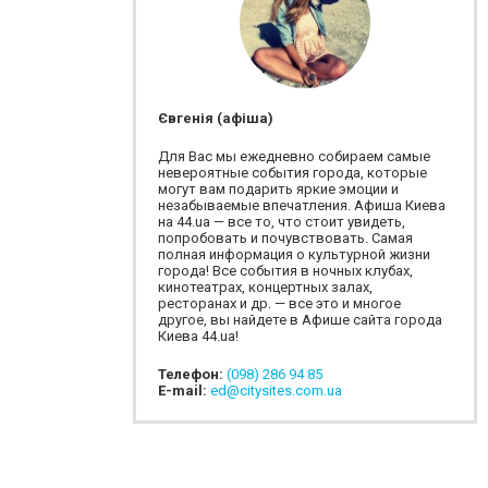
Євгенія (афіша)
Для Вас мы ежедневно собираем самые
невероятные события города, которые
могут вам подарить яркие эмоции и
незабываемые впечатления. Афиша Киева
на 44.ua — все то, что стоит увидеть,
попробовать и почувствовать. Самая
полная информация о культурной жизни
города! Все события в ночных клубах,
кинотеатрах, концертных залах,
ресторанах и др. — все это и многое
другое, вы найдете в Афише сайта города
Киева 44.ua!
Телефон:
(098) 286 94 85
E-mail:
ed@citysites.com.ua