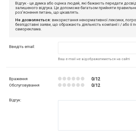
Відгук - це думка або оцінка людей, які бажають передати дос
залишеного відгука. Це допоможе багатьом прийняти правильне 
роз'яснення питань, що цікавлять.
Не дозволяється:
використання ненормативної лексики, погро
безпідставні заяви, що ображають діяльність компанії і / або її
самореклама.
Введіть email:
Ваш e-mail не відображатиметься на сайті
Враження
0/12
Обслуговування
0/12
Відгук: