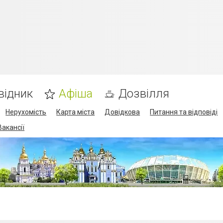
відник
Афіша
Дозвілля
Нерухомість
Карта міста
Довідкова
Питання та відповіді
Вакансії