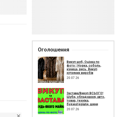
Оголошення
Викуп шуб, Оцінка по
фото | Норка, соболь,
куница, рись. Викуп
хутряних виробів
20.07.26
Застава/Викуп ВСЬОГО!
Шуби, обладнання, авто,
товар, техніка,
будматеріали, шини
20.07.26