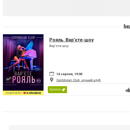
Ін
Рояль. Вар’єте-шоу
Вар’єте-шоу
14 серпня, 19:00
Caribbean Club, нічний клуб
Купити