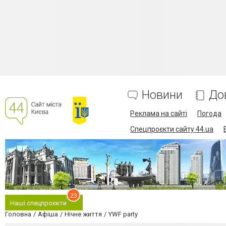
Новини
До
Реклама на сайті
Погода
Спецпроєкти сайту 44.ua
23
Наші спецпроєкти
Головна
Афіша
Нічне життя
YWF party