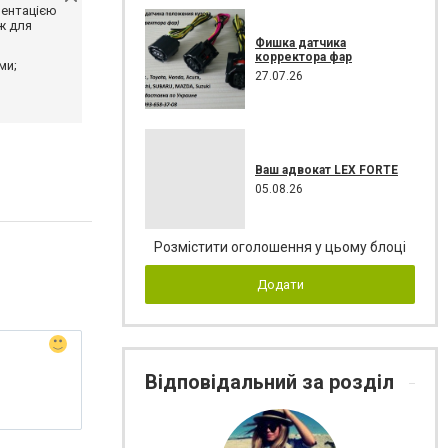
ментацією
ж для
Фишка датчика
корректора фар
ми;
27.07.26
Ваш адвокат LEX FORTE
05.08.26
Розмістити оголошення у цьому блоці
Додати
Відповідальний за розділ