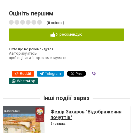
Оцініть першим
(
0
оцінок)
Я рекомендую
Ніхто ще не рекомендував
Авторизуйтесь
,
щоб оцінити і порекомендувати
Reddit
Telegram
Viber
WhatsApp
Інші подіїї зараз
Федір Захаров "Відображення
почуттів"
Виставка