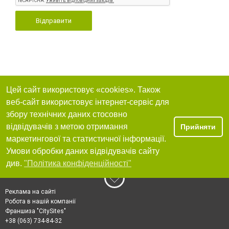
Відправити
Цей сайт використовує «cookies». Також
веб-сайт використовує інтернет-сервіс для
збору технічних даних стосовно
відвідувачів з метою отримання
Прийняти
маркетингової та статистичної інформації.
Умови обробки даних відвідувачів сайту
див.
"Політика конфіденційності"
Реклама на сайті
Робота в нашій компанії
Франшиза "CitySites"
+38 (063) 734-84-32